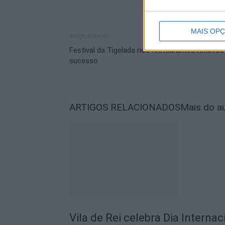
MAIS OP
Artigo anterior
Festival da Tigelada nos restaurantes renovou
sucesso
ARTIGOS RELACIONADOS
Mais do a
Vila de Rei celebra Dia Intern