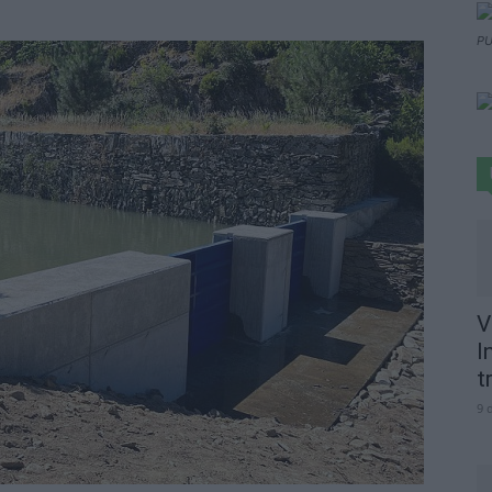
PU
V
I
t
9 