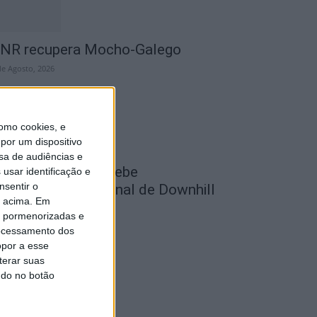
NR recupera Mocho-Galego
de Agosto, 2026
omo cookies, e
por um dispositivo
sa de audiências e
astelo Branco recebe
usar identificação e
nsentir o
ampeonato Nacional de Downhill
o acima. Em
rbano 2026
is pormenorizadas e
de Agosto, 2026
ocessamento dos
opor a esse
terar suas
ndo no botão