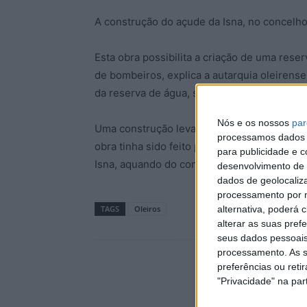
A construção do açude da Isna, no concelho 
Esta obra possibilita a criação de uma rese
de bombeiros, explica a autarquia oleirens
da reserva de água, sustentada com compor
Nós e os nossos
par
Uma construção levada a cabo pelo Municíp
processamos dados p
obra tinha sido feito publicamente pelo pr
para publicidade e 
Isna, aquando do concerto integrado na inic
desenvolvimento de 
dados de geolocaliza
processamento por n
alternativa, poderá
TAGS
Oleiros
alterar as suas pref
seus dados pessoais
processamento. As s
preferências ou reti
"Privacidade" na part