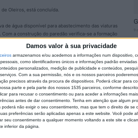
de Oleiros, está concluída.
G
rva de água disponível para abastecimento das viaturas
9 
e. Com a construção do paredão verifica-se a formação
tas que serão abertas durante os meses de inverno.
Damos valor à sua privacidade
ceiros
armazenamos e/ou acedemos a informações num dispositivo, c
io de Oleiros, o anúncio para o desenvolvimento desta
essoais, como identificadores únicos e informações padrão enviadas 
esidente da Câmara Municipal em setembro de 2022, na
conteúdos personalizados, medição de publicidade e conteúdos, pesqui
iativa “Fados no Largo”.
C
serviços.
Com a sua permissão, nós e os nossos parceiros poderemos 
ção precisos através da procura de dispositivos. Poderá clicar para co
C
ossa parte e pela parte dos nossos 1535 parceiros, conforme descrit
U
 clicar para recusar o consentimento ou para aceder a informações ma
8 
erências antes de dar consentimento.
Tenha em atenção que algum pr
 poderá não exigir o seu consentimento, mas que tem o direito de se 
uas preferências serão aplicadas apenas a este website. Você pode al
rar seu consentimento a qualquer momento voltando a este site e clica
e inferior da página.