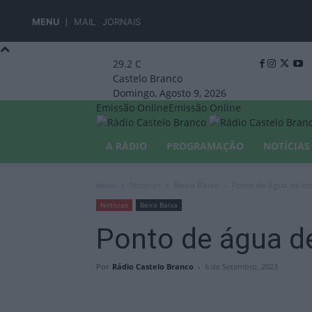
MENU
MAIL
JORNAIS
29.2
C
Castelo Branco
Domingo, Agosto 9, 2026
Emissão Online
Emissão Online
A RÁDIO
PROGRAMAÇÃO
NOTÍCIAS
Início
Notícias
Beira Baixa
Ponto de água de Isn
Notícias
Beira Baixa
Ponto de água de
Por
Rádio Castelo Branco
-
6 de Setembro, 2023