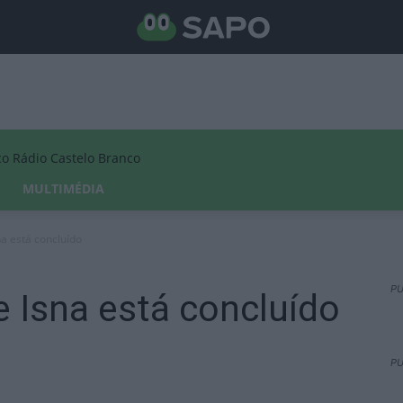
Rádio Castelo Branco
MULTIMÉDIA
a está concluído
PU
 Isna está concluído
PU