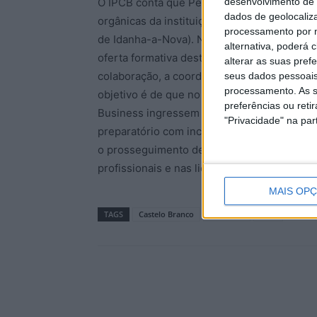
desenvolvimento de 
O IPCB conta que Pedro Ximenes, reitor do 
dados de geolocaliza
orgânicas da instituição albicastrense (Esc
processamento por n
de Idanha-a-Nova). Na ocasião, os vice-pre
alternativa, poderá
oferta formativa destas e das restantes es
alterar as suas pref
colaboração, a coordenar através das respet
seus dados pessoais
processamento. As s
objetivo é de que no próximo ano letivo dua
preferências ou reti
Business ingressem no Politécnico de Cast
"Privacidade" na part
preparatório com incidência quer na língua
o prosseguimento de estudos no ensino su
profissionais e nas licenciaturas ministrada
MAIS OP
TAGS
Castelo Branco
Educação
IPCB