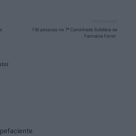
Próximo artigo
a
150 pessoas na 7ª Caminhada Solidária da
Farmácia Ferrer
utor
upefaciente