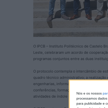
O IPCB – Instituto Politécnico de Castelo Br
Leste, celebraram um acordo de cooperaçã
programas conjuntos entre as duas institui
O protocolo contempla o intercâmbio de es
quadro técnico administrativo; a realizaç
engenharias, informática, gestão, administ
conferências, formações internacionais e 
Nós e os nossos
par
atividades de índole cultural.
processamos dados p
para publicidade e 