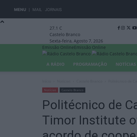
MENU
MAIL
JORNAIS
27.1
C
Castelo Branco
Sexta-feira, Agosto 7, 2026
Emissão Online
Emissão Online
A RÁDIO
PROGRAMAÇÃO
NOTÍCIAS
Início
Notícias
Castelo Branco
Politécnico de Ca
Notícias
Castelo Branco
Politécnico de C
Timor Institute 
acordo de coope