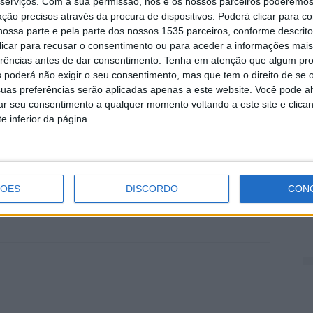
serviços.
Com a sua permissão, nós e os nossos parceiros poderemos 
instituto de Timor-Leste, visitou duas unidades
P
ção precisos através da procura de dispositivos. Poderá clicar para co
ola Superior de Tecnologia e Escola Superior de Gestão
c
ossa parte e pela parte dos nossos 1535 parceiros, conforme descrit
sidentes Nuno Castela e Ana Ferreira apresentaram a
r
 clicar para recusar o consentimento ou para aceder a informações ma
colas do IPCB, abordando formas adicionais de
erências antes de dar consentimento.
Tenha em atenção que algum pr
6 
ivas unidades de relações internacionais. Para já, o
 poderá não exigir o seu consentimento, mas que tem o direito de se 
uas preferências serão aplicadas apenas a este website. Você pode al
s dezenas de estudantes do East Timor Institute of
rar seu consentimento a qualquer momento voltando a este site e clica
elo Branco, podendo a formação incluir um ano
e inferior da página.
 e cultura portuguesas, quer em temas essenciais para
perior, nomeadamente nos cursos técnicos superiores
s pelo IPCB.
O
e
ÇÕES
DISCORDO
CON
6 