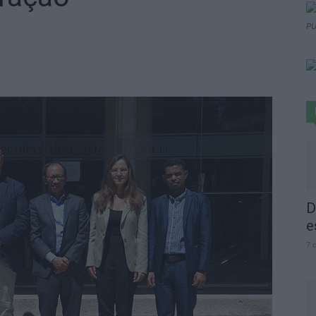
PU
D
e
7 