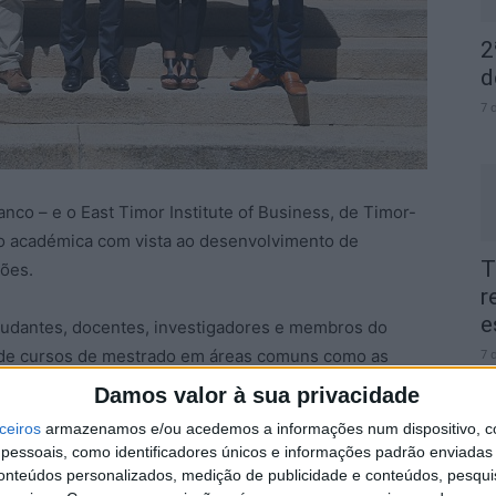
2
d
7 
anco – e o East Timor Institute of Business, de Timor-
o académica com vista ao desenvolvimento de
T
ções.
r
e
tudantes, docentes, investigadores e membros do
ão de cursos de mestrado em áreas comuns como as
7 
ração e turismo; a que se somam a participação em
Damos valor à sua privacidade
outros eventos académicos ou a promoção de
ceiros
armazenamos e/ou acedemos a informações num dispositivo, c
essoais, como identificadores únicos e informações padrão enviadas 
conteúdos personalizados, medição de publicidade e conteúdos, pesqui