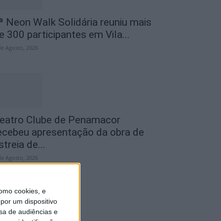
ª Neon Walk Solidária reuniu mais
e 300 participantes em Vila...
de Agosto, 2026
eatro Clube de Penamacor
ecebeu apresentação da obra de
streia de...
de Agosto, 2026
omo cookies, e
por um dispositivo
sa de audiências e