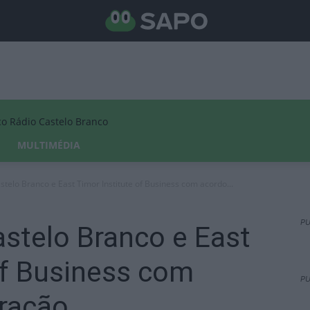
Rádio Castelo Branco
MULTIMÉDIA
stelo Branco e East Timor Institute of Business com acordo...
PU
astelo Branco e East
of Business com
PU
ração