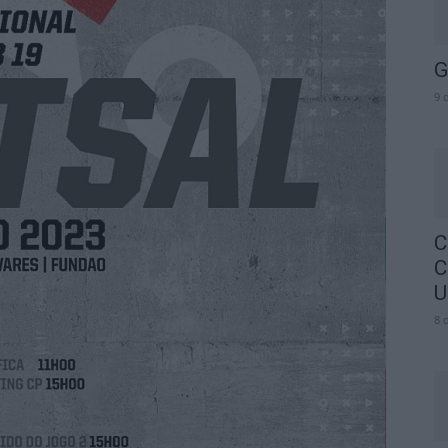
G
9 
C
C
U
8 