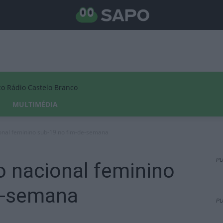
Rádio Castelo Branco
MULTIMÉDIA
onal feminino sub-19 no fim-de-semana
PU
o nacional feminino
e-semana
PU