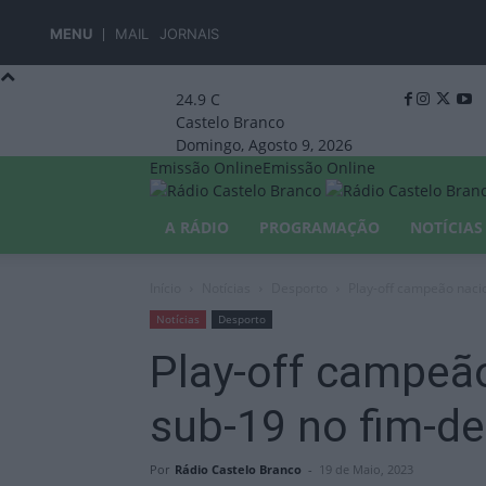
MENU
MAIL
JORNAIS
24.9
C
Castelo Branco
Domingo, Agosto 9, 2026
Emissão Online
Emissão Online
A RÁDIO
PROGRAMAÇÃO
NOTÍCIAS
Início
Notícias
Desporto
Play-off campeão naci
Notícias
Desporto
Play-off campeã
sub-19 no fim-d
Por
Rádio Castelo Branco
-
19 de Maio, 2023