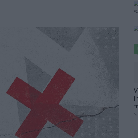
PU
V
I
t
9 