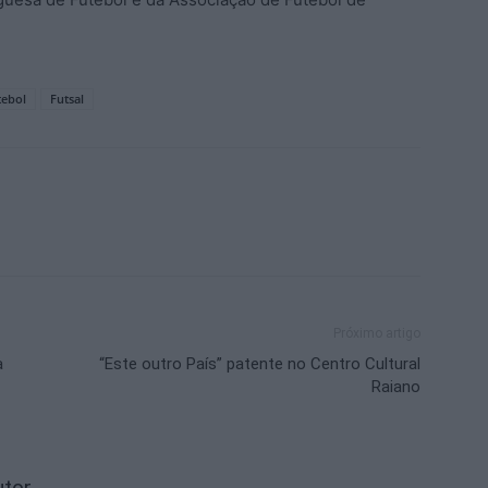
tebol
Futsal
Próximo artigo
a
“Este outro País” patente no Centro Cultural
Raiano
utor