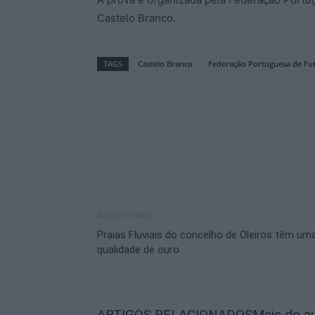
Castelo Branco.
TAGS
Castelo Branco
Federação Portuguesa de Fu
Artigo anterior
Praias Fluviais do concelho de Oleiros têm um
qualidade de ouro
ARTIGOS RELACIONADOS
Mais do a