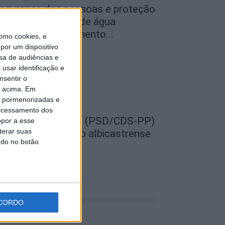
egurança das pessoas e proteção
o abastecimento de água
ustificam encerramento...
omo cookies, e
por um dispositivo
de Agosto, 2026
sa de audiências e
usar identificação e
nsentir o
o acima. Em
is pormenorizadas e
ocessamento dos
EMPRE por todos (PSD/CDS-PP)
opor a esse
terar suas
uestiona Município albicastrense
ndo no botão
obre o fecho do...
de Agosto, 2026
CORDO