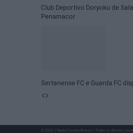
Club Deportivo Doryoku de Sal
Penamacor
Sertanense FC e Guarda FC disp
© 2026 | Rádio Castelo Branco - Todos os direitos rese