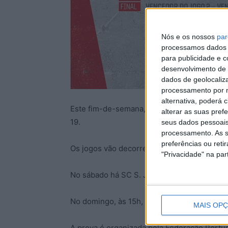
Nós e os nossos
par
processamos dados p
para publicidade e 
desenvolvimento de 
dados de geolocaliza
processamento por n
alternativa, poderá
Este fim-de-semana, 20 e 21 de maio, deco
alterar as suas pref
19.
seus dados pessoais
processamento. As s
preferências ou reti
Os jogos vão decorrer no Pavilhão Francisc
"Privacidade" na part
No sábado há SC S. João Ver e SL Benfica, 
No domingo, às 15h, decorrer o encontro ent
MAIS OP
A prova é organizada pela Federação Portu