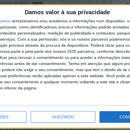
S
Damos valor à sua privacidade
d
j
ceiros
armazenamos e/ou acedemos a informações num dispositivo, c
essoais, como identificadores únicos e informações padrão enviadas 
7 
conteúdos personalizados, medição de publicidade e conteúdos, pesqui
serviços.
Com a sua permissão, nós e os nossos parceiros poderemos 
ção precisos através da procura de dispositivos. Poderá clicar para co
ossa parte e pela parte dos nossos 1535 parceiros, conforme descrit
 clicar para recusar o consentimento ou para aceder a informações ma
rrem os play-off para campeão nacional feminino sub-
erências antes de dar consentimento.
Tenha em atenção que algum pr
S
 poderá não exigir o seu consentimento, mas que tem o direito de se 
uas preferências serão aplicadas apenas a este website. Você pode al
q
rar seu consentimento a qualquer momento voltando a este site e clica
s
o José Tavares, Fundão.
e inferior da página.
7 
às 11h, e Novasemente GD e Sporting CP, às 15h.
re os vencidos. Às 18h, será o jogo da final.
ÇÕES
DISCORDO
CON
guesa de Futebol e da Associação de Futebol de