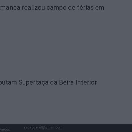
amanca realizou campo de férias em
utam Supertaça da Beira Interior
racabgeral@gmail.com
rvados