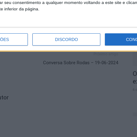
rar seu consentimento a qualquer momento voltando a este site e clica
P
e inferior da página.
c
r
6 
ÇÕES
DISCORDO
CON
Próximo artigo
Conversa Sobre Rodas – 19-06-2024
O
e
6 
utor