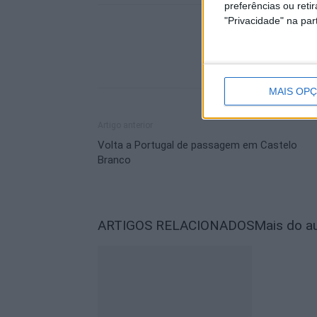
preferências ou reti
"Privacidade" na part
MAIS OP
Artigo anterior
Volta a Portugal de passagem em Castelo
Branco
ARTIGOS RELACIONADOS
Mais do a