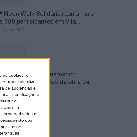
ª Neon Walk Solidária reuniu mais
e 300 participantes em Vila...
de Agosto, 2026
eatro Clube de Penamacor
omo cookies, e
ecebeu apresentação da obra de
por um dispositivo
sa de audiências e
streia de...
usar identificação e
de Agosto, 2026
nsentir o
o acima. Em
is pormenorizadas e
ocessamento dos
opor a esse
terar suas