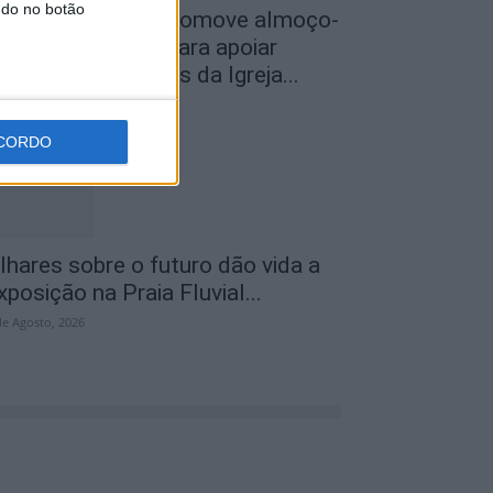
ndo no botão
roença-a-Velha promove almoço-
onvívio solidário para apoiar
estauro dos altares da Igreja...
de Agosto, 2026
CORDO
lhares sobre o futuro dão vida a
xposição na Praia Fluvial...
de Agosto, 2026