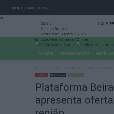
MENU
MAIL
JORNAIS
32.8
C
Castelo Branco
Sexta-feira, Agosto 7, 2026
Emissão Online
Emissão Online
A RÁDIO
PROGRAMAÇÃO
NOTÍCIAS
Início
Notícias
Beira Baixa
Plataforma Beira Ba
Notícias
Beira Baixa
Destaques
Plataforma Beira
apresenta oferta
região