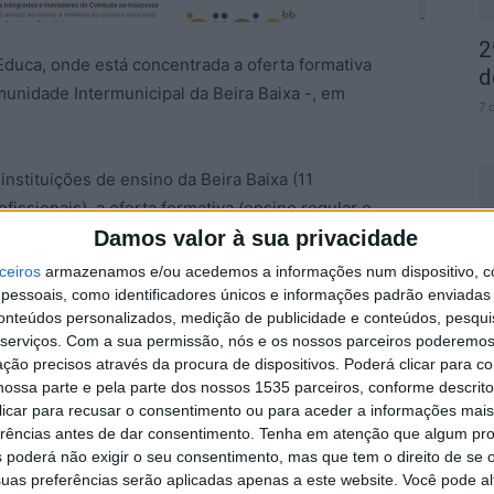
2
 Educa, onde está concentrada a oferta formativa
d
unidade Intermunicipal da Beira Baixa -, em
7 
instituições de ensino da Beira Baixa (11
issionais), a oferta formativa (ensino regular e
ea da Educação, de âmbito intermunicipal e municipal e
Damos valor à sua privacidade
pedagógicos que podem ser utilizados dentro e fora de
T
ceiros
armazenamos e/ou acedemos a informações num dispositivo, c
r
stá também já disponível a oferta de cursos do Ensino
essoais, como identificadores únicos e informações padrão enviadas 
conteúdos personalizados, medição de publicidade e conteúdos, pesqui
e
a região da Beira Baixa, onde é possível conhecer a
serviços.
Com a sua permissão, nós e os nossos parceiros poderemos 
o aos contactos úteis para melhor conhecerem a
7 
ção precisos através da procura de dispositivos. Poderá clicar para co
ossa parte e pela parte dos nossos 1535 parceiros, conforme descrit
 clicar para recusar o consentimento ou para aceder a informações ma
erências antes de dar consentimento.
Tenha em atenção que algum pr
 poderá não exigir o seu consentimento, mas que tem o direito de se 
uas preferências serão aplicadas apenas a este website. Você pode al