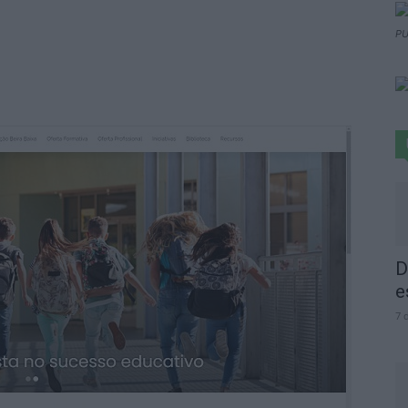
PU
D
e
7 