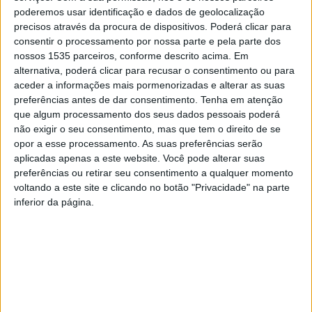
poderemos usar identificação e dados de geolocalização
precisos através da procura de dispositivos. Poderá clicar para
consentir o processamento por nossa parte e pela parte dos
nossos 1535 parceiros, conforme descrito acima. Em
alternativa, poderá clicar para recusar o consentimento ou para
aceder a informações mais pormenorizadas e alterar as suas
preferências antes de dar consentimento.
Tenha em atenção
que algum processamento dos seus dados pessoais poderá
não exigir o seu consentimento, mas que tem o direito de se
opor a esse processamento. As suas preferências serão
aplicadas apenas a este website. Você pode alterar suas
O “Trail Por Terras do Adufe”, um evento desportivo de
preferências ou retirar seu consentimento a qualquer momento
corrida pedestre em Natureza, vai decorrer em Penha
voltando a este site e clicando no botão "Privacidade" na parte
Garcia, concelho de Idanha-a-Nova, a 21 de outubro
inferior da página.
(sábado).
Esta prova é organizada pelo Núcleo do Sporting Clube
de Portugal de Penha Garcia, em parceria com outras
entidades organizadoras e com os apoios da Câmara de
Idanha-a-Nova e da Junta de Freguesia local.