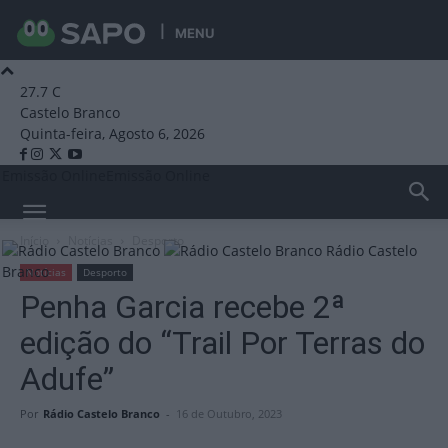
MENU
27.7
C
Castelo Branco
Quinta-feira, Agosto 6, 2026
Emissão Online
Emissão Online
Início
Notícias
Desporto
Rádio Castelo
Branco
Notícias
Desporto
Penha Garcia recebe 2ª
edição do “Trail Por Terras do
Adufe”
Por
Rádio Castelo Branco
-
16 de Outubro, 2023