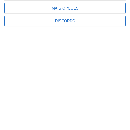
MAIS OPÇÕES
DISCORDO
Inscrições abertas para a Bienal
Internacional de Artes e Ofícios 2026
Aulas gratuitas de hidroginástica nas
Piscinas Praia de Castelo Branco e