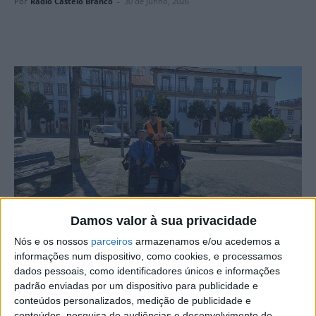
Por
Rádio Castelo Branco
-
30 de Junho, 2026
Damos valor à sua privacidade
Nós e os nossos
parceiros
armazenamos e/ou acedemos a
A Pedalar sem Idade Portugal, movimento sem fins
informações num dispositivo, como cookies, e processamos
dados pessoais, como identificadores únicos e informações
lucrativos que promove passeios ao ar livre para
padrão enviadas por um dispositivo para publicidade e
seniores e pessoas com mobilidade reduzida, realizou
conteúdos personalizados, medição de publicidade e
185 passeios no seu terceiro ano de operação em
conteúdos, pesquisa de audiências e desenvolvimento de