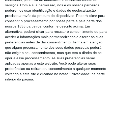
Castelo Branco, devolvendo a 116 pessoas o “direito ao
serviços.
Com a sua permissão, nós e os nossos parceiros
poderemos usar identificação e dados de geolocalização
vento nos cabelos”.
precisos através da procura de dispositivos. Poderá clicar para
consentir o processamento por nossa parte e pela parte dos
O envolvimento dos residentes de Castelo Branco no
nossos 1535 parceiros, conforme descrito acima. Em
projeto continua a revelar-se significativo, com o apoio
alternativa, poderá clicar para recusar o consentimento ou para
aceder a informações mais pormenorizadas e alterar as suas
de 8 voluntários formados que acompanharam, neste
preferências antes de dar consentimento.
Tenha em atenção
último ano, seniores e pessoas com mobilidade reduzida
que algum processamento dos seus dados pessoais poderá
pelos caminhos da região, realça a entidade promotora. A
não exigir o seu consentimento, mas que tem o direito de se
equipa conta, também, com 2 voluntários formadores,
opor a esse processamento. As suas preferências serão
responsáveis por preparar os mais recentes condutores
aplicadas apenas a este website. Você pode alterar suas
preferências ou retirar seu consentimento a qualquer momento
dos “trishaws” – veículos adaptados com um sofá
voltando a este site e clicando no botão "Privacidade" na parte
confortável -, garantindo a segurança e a qualidade das
inferior da página.
experiências.
A diretora de Operações da Pedalar Sem Idade Portugal
afirma que “no último ano, conseguimos duplicar face ao
ano anterior o número de passeios em Castelo Branco, o