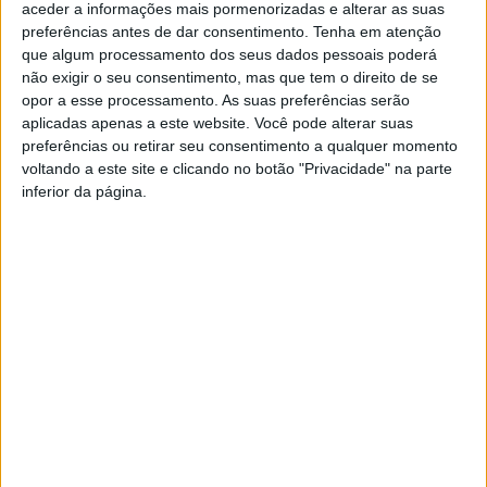
aceder a informações mais pormenorizadas e alterar as suas
preferências antes de dar consentimento.
Tenha em atenção
O livro tem apresentação marcada para as 18h e a
que algum processamento dos seus dados pessoais poderá
palestra irá iniciar-se meia hora antes. A entrada é
não exigir o seu consentimento, mas que tem o direito de se
gratuita.
opor a esse processamento. As suas preferências serão
aplicadas apenas a este website. Você pode alterar suas
preferências ou retirar seu consentimento a qualquer momento
TAGS
Biblioteca Municipal António Salvado
Castelo Branco
voltando a este site e clicando no botão "Privacidade" na parte
inferior da página.
Artigo anterior
Próximo artigo
Agrupamento de Escolas
Castra Leuca Trio apresenta-
Afonso de Paiva aborda IA
se no Centro Cultural de
Alcains