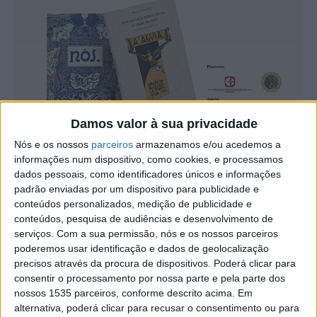
Damos valor à sua privacidade
Nós e os nossos
parceiros
armazenamos e/ou acedemos a
“Portuguesa e Geração Nós – estudo e documentos”, da
informações num dispositivo, como cookies, e processamos
autoria de Paulo Samuel, vai ser apresentado esta
dados pessoais, como identificadores únicos e informações
padrão enviadas por um dispositivo para publicidade e
5ªfeira, 22 de fevereiro, na Biblioteca Municipal António
conteúdos personalizados, medição de publicidade e
Salvado, em Castelo Branco.
conteúdos, pesquisa de audiências e desenvolvimento de
serviços.
Com a sua permissão, nós e os nossos parceiros
A sessão vai ser precedida por uma palestra pelo escritor
poderemos usar identificação e dados de geolocalização
precisos através da procura de dispositivos. Poderá clicar para
e investigador portuense, sobre este movimento cultural
consentir o processamento por nossa parte e pela parte dos
portuense e português, o maior e mais importante no
nossos 1535 parceiros, conforme descrito acima. Em
século XX português.
alternativa, poderá clicar para recusar o consentimento ou para