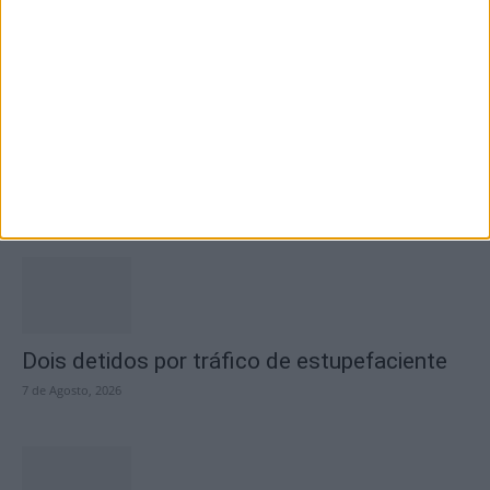
Academia Sénior da Sertã expõe artes na
Casa da Cultura
7 de Agosto, 2026
Dois detidos por tráfico de estupefaciente
7 de Agosto, 2026