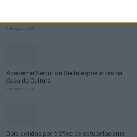
SEMPRE por todos (PSD/CDS-PP)
questiona Município albicastrense sobre o
fecho do...
7 de Agosto, 2026
Academia Sénior da Sertã expõe artes na
Casa da Cultura
7 de Agosto, 2026
Dois detidos por tráfico de estupefaciente