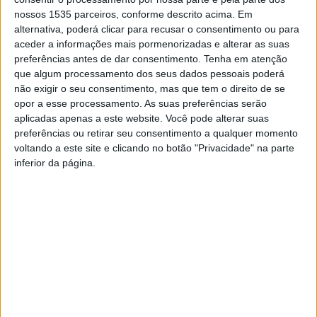
Paulo Jorge Ferreira apresenta “24 Estudos para
nossos 1535 parceiros, conforme descrito acima. Em
Acordeão”, esta 5ªfeira, 2 de outubro, às 19h, no Centro
alternativa, poderá clicar para recusar o consentimento ou para
aceder a informações mais pormenorizadas e alterar as suas
de Cultura Contemporânea de Castelo Branco.
preferências antes de dar consentimento.
Tenha em atenção
que algum processamento dos seus dados pessoais poderá
Este projeto visou gravar e editar fonograficamente uma
não exigir o seu consentimento, mas que tem o direito de se
coletânea de estudos, escritos para acordeão solo.
opor a esse processamento. As suas preferências serão
aplicadas apenas a este website. Você pode alterar suas
Salientar que a concretização deste objetivo constitui
preferências ou retirar seu consentimento a qualquer momento
também uma ferramenta muito importante sob o ponto
voltando a este site e clicando no botão "Privacidade" na parte
de vista didático, dado que será a primeira gravação
inferior da página.
mundial em disco de estudos escritos especificamente
para este instrumento.
O momento vai contar com acordeonistas convidados,
sendo eles, Carisa Marcelino, Fábio Palma, Francisco
Martins, Inês Vaz, Jéssica Reis, João Dionísio, Pedro
Santos e Sérgio Gladkky.