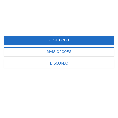
Teatro Clube de Penamacor recebeu
apresentação da obra de estreia de Ana
Machado
CONCORDO
MAIS OPÇÕES
DISCORDO
Centro Cultural Raiano recebe os filmes
“O Convite” e “Mínimos & Monstros”