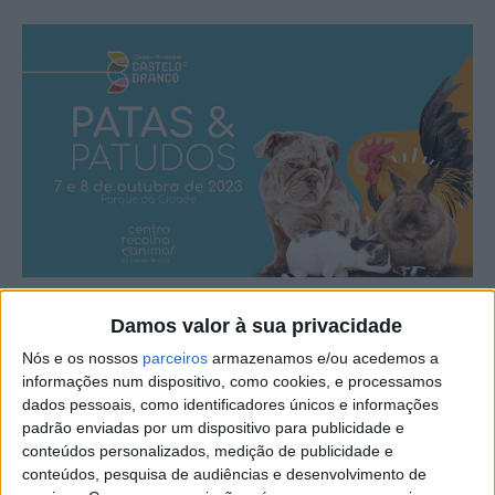
O “Patas e Patudos” está de volta ao Parque da Cidade de
Damos valor à sua privacidade
Castelo Branco, no fim-de-semana, 7 e 8 de outubro.
Nós e os nossos
parceiros
armazenamos e/ou acedemos a
informações num dispositivo, como cookies, e processamos
dados pessoais, como identificadores únicos e informações
Organizado pela autarquia albicastrense, este ano, além
padrão enviadas por um dispositivo para publicidade e
da participação dos amigos de quatro patas, o evento vai
conteúdos personalizados, medição de publicidade e
contar também com um espaço totalmente dedicado aos
conteúdos, pesquisa de audiências e desenvolvimento de
animais da quinta. Os mais pequenos vão poder ver de