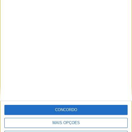
Município de Castelo Branco reforça
defesa do ambiente com o projeto
“Guardiões da Floresta e da Natureza
2.0”
CONCORDO
MAIS OPÇÕES