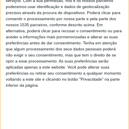
serviços.
Com a sua permissão, nós e os nossos parceiros
perto galinhas, coelhos, ovelhas, uma vaca, um burro e
poderemos usar identificação e dados de geolocalização
precisos através da procura de dispositivos. Poderá clicar para
um cavalo e fazer pequenos passeios de charrete.
consentir o processamento por nossa parte e pela parte dos
nossos 1535 parceiros, conforme descrito acima. Em
Entre as 10h e as 18h, pode levar o seu companheiro de 4
alternativa, poderá clicar para recusar o consentimento ou para
patas, ou apenas passear pelo parque. A Câmara de
aceder a informações mais pormenorizadas e alterar as suas
preferências antes de dar consentimento.
Tenha em atenção
Castelo Branco refere que vai ser um fim-de-semana
que algum processamento dos seus dados pessoais poderá
cheio de atividades, workshop’s, exposições,
não exigir o seu consentimento, mas que tem o direito de se
demonstrações caninas e muitas surpresas.
opor a esse processamento. As suas preferências serão
aplicadas apenas a este website. Você pode alterar suas
preferências ou retirar seu consentimento a qualquer momento
Com a realização deste evento, a Câmara Municipal e o
voltando a este site e clicando no botão "Privacidade" na parte
Centro de Recolha Animal de Castelo Branco pretendem
inferior da página.
sensibilizar a população albicastrense para a adoção
responsável, para o combate ao abandono dos animais e
alertar para uma realidade, o abandono de animais
idosos.
Antes, na 4ªfeira, 4 de outubro, para celebrar o Dia