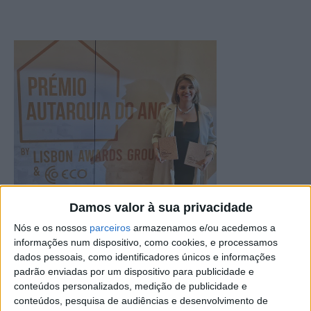
Damos valor à sua privacidade
Os Passeios Pedestres e a Rota das Memórias, Aldeias e
Nós e os nossos
parceiros
armazenamos e/ou acedemos a
Histórias foram os dois projetos galardoados nos
informações num dispositivo, como cookies, e processamos
dados pessoais, como identificadores únicos e informações
Prémios Autarquia do Ano, na categoria de Turismo.
padrão enviadas por um dispositivo para publicidade e
conteúdos personalizados, medição de publicidade e
Durante a cerimónia, a autarquia de Proença-a-Nova
conteúdos, pesquisa de audiências e desenvolvimento de