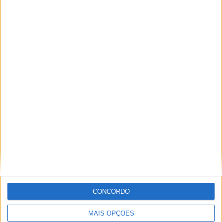
ARTIGOS RELACIONADOS
Mais do autor
2ª Neon Walk Solidária reuniu mais de
300 participantes em Vila de Rei
CONCORDO
MAIS OPÇÕES