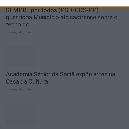
SEMPRE por todos (PSD/CDS-PP)
questiona Município albicastrense sobre o
fecho do...
7 de Agosto, 2026
Academia Sénior da Sertã expõe artes na
Casa da Cultura
7 de Agosto, 2026