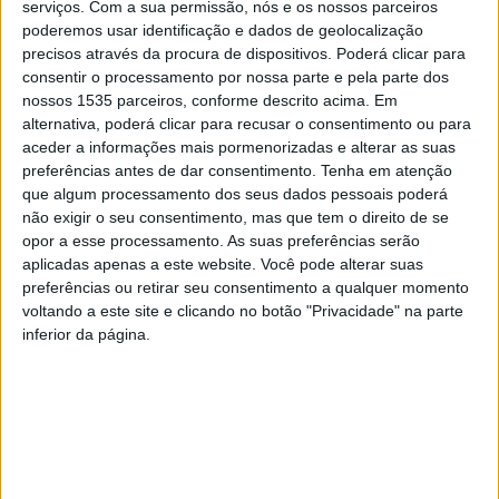
refere que a vereadora Catarina da Encarnação Dias
serviços.
Com a sua permissão, nós e os nossos parceiros
deixou o repto e disse que “mais do que palavras sobre
poderemos usar identificação e dados de geolocalização
precisos através da procura de dispositivos. Poderá clicar para
prémios, desafio-vos a visitarem o concelho de Proença-
consentir o processamento por nossa parte e pela parte dos
a-Nova e a Beira Baixa. Para valorizarmos
nossos 1535 parceiros, conforme descrito acima. Em
verdadeiramente o nosso território, temos de o
alternativa, poderá clicar para recusar o consentimento ou para
conhecer”.
aceder a informações mais pormenorizadas e alterar as suas
preferências antes de dar consentimento.
Tenha em atenção
que algum processamento dos seus dados pessoais poderá
Por sua vez, João Lobo, presidente da Câmara Municipal,
não exigir o seu consentimento, mas que tem o direito de se
mostrando-se orgulhoso com as distinções, disse que
opor a esse processamento. As suas preferências serão
“estas distinções na área do turismo de natureza são
aplicadas apenas a este website. Você pode alterar suas
preferências ou retirar seu consentimento a qualquer momento
demonstrativas do potencial do nosso território. É fruto
voltando a este site e clicando no botão "Privacidade" na parte
no trabalho contínuo que temos realizado e assenta na
inferior da página.
estratégia deste executivo de continuar a sua missão de
desenvolver iniciativas e práticas inovadoras em prol da
comunidade”.
Com o objetivo de simplificar a procura pelos percursos
de natureza existentes no concelho, o Município de