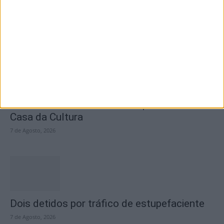
questiona Município albicastrense sobre o
fecho do...
7 de Agosto, 2026
Academia Sénior da Sertã expõe artes na
Casa da Cultura
7 de Agosto, 2026
Dois detidos por tráfico de estupefaciente
7 de Agosto, 2026