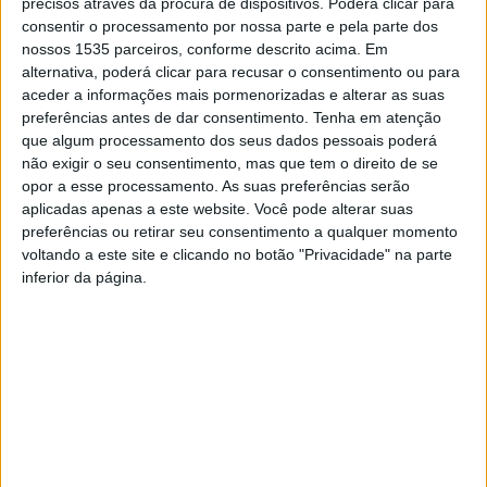
precisos através da procura de dispositivos. Poderá clicar para
consentir o processamento por nossa parte e pela parte dos
nossos 1535 parceiros, conforme descrito acima. Em
alternativa, poderá clicar para recusar o consentimento ou para
aceder a informações mais pormenorizadas e alterar as suas
preferências antes de dar consentimento.
Tenha em atenção
que algum processamento dos seus dados pessoais poderá
não exigir o seu consentimento, mas que tem o direito de se
opor a esse processamento. As suas preferências serão
aplicadas apenas a este website. Você pode alterar suas
preferências ou retirar seu consentimento a qualquer momento
voltando a este site e clicando no botão "Privacidade" na parte
A Cooperativa Pinacoteca e a Associação Raia Gerações
inferior da página.
organizam para este domingo, 17 de dezembro, a
palestra “Natal Pagão e Natal Cristão, as festas de Natal e
suas divindades”.
A iniciativa vai ter início às 15h, e vai decorrer nos Paços
do Concelho de Salvaterra do Extremo, concelho de
Idanha-a-Nova.