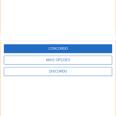
Teatro Clube de Penamacor recebeu
apresentação da obra de estreia de Ana
CONCORDO
Machado
MAIS OPÇÕES
DISCORDO
Centro Cultural Raiano recebe os filmes