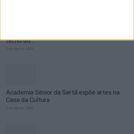
SEMPRE por todos (PSD/CDS-PP)
questiona Município albicastrense sobre o
fecho do...
7 de Agosto, 2026
Academia Sénior da Sertã expõe artes na
Casa da Cultura
7 de Agosto, 2026