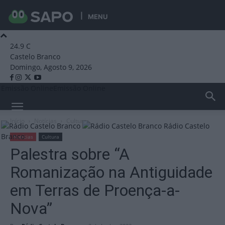
MENU
24.9
C
Castelo Branco
Domingo, Agosto 9, 2026
Emissão Online
Emissão Online
Início
Notícias
Cultura
Rádio Castelo
Branco
Notícias
Cultura
Palestra sobre “A
Romanização na Antiguidade
em Terras de Proença-a-
Nova”