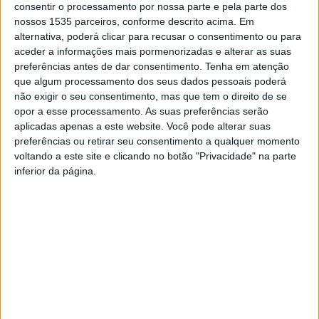
consentir o processamento por nossa parte e pela parte dos
nossos 1535 parceiros, conforme descrito acima. Em
alternativa, poderá clicar para recusar o consentimento ou para
aceder a informações mais pormenorizadas e alterar as suas
preferências antes de dar consentimento.
Tenha em atenção
que algum processamento dos seus dados pessoais poderá
não exigir o seu consentimento, mas que tem o direito de se
opor a esse processamento. As suas preferências serão
aplicadas apenas a este website. Você pode alterar suas
preferências ou retirar seu consentimento a qualquer momento
voltando a este site e clicando no botão "Privacidade" na parte
inferior da página.
A Real Associação da Beira Interior organiza para este
domingo, 4 de junho, a palestra “A Romanização na
Antiguidade em Terras de Proença-a-Nova”.
A iniciativa vai ter início às 17h e vai decorrer na Casa das
Associações, em Proença-a-Nova.