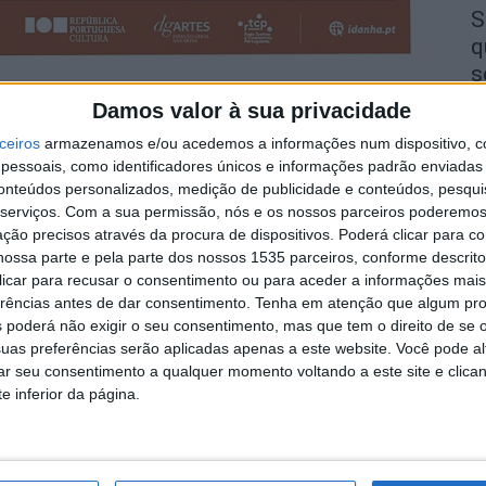
S
q
s
7 
ova no ano passado, a peça de teatro “P.U.D.I.M.”, da
Damos valor à sua privacidade
tada em duas sessões no sábado, 20 de janeiro, no
ceiros
armazenamos e/ou acedemos a informações num dispositivo, c
essoais, como identificadores únicos e informações padrão enviadas 
conteúdos personalizados, medição de publicidade e conteúdos, pesqui
serviços.
Com a sua permissão, nós e os nossos parceiros poderemos 
ias em geral, a primeira sessão está marcada para as
ção precisos através da procura de dispositivos. Poderá clicar para co
o obrigatória, uma vez que cada sessão é limitada a
ossa parte e pela parte dos nossos 1535 parceiros, conforme descrit
A
 através dos contactos do Centro Cultural Raiano.
 clicar para recusar o consentimento ou para aceder a informações ma
a
erências antes de dar consentimento.
Tenha em atenção que algum pr
7 
 poderá não exigir o seu consentimento, mas que tem o direito de se 
s Clara e Caramelo, que foram destacados por uma
uas preferências serão aplicadas apenas a este website. Você pode al
creta dos E.U.C. (Estados Unidos do Corpo) para uma
rar seu consentimento a qualquer momento voltando a este site e clica
eutralizar e corrigir as dietas pouco saudáveis dos
e inferior da página.
relhos de alta tecnologia que leem a mente, os dois