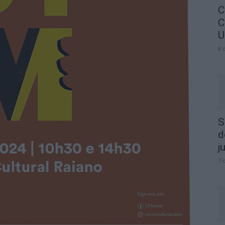
C
C
U
8 
S
d
j
7 