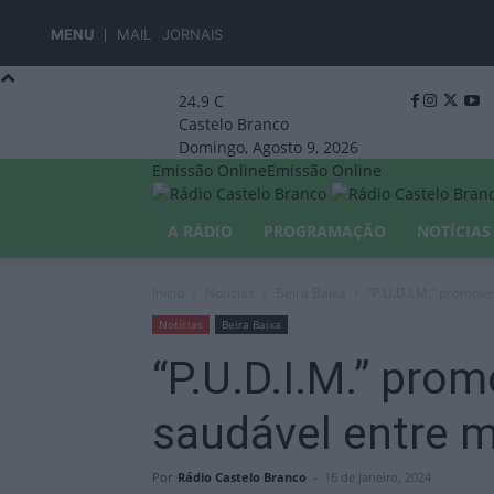
MENU
MAIL
JORNAIS
24.9
C
Castelo Branco
Domingo, Agosto 9, 2026
Emissão Online
Emissão Online
A RÁDIO
PROGRAMAÇÃO
NOTÍCIAS
Início
Notícias
Beira Baixa
“P.U.D.I.M.” promov
Notícias
Beira Baixa
“P.U.D.I.M.” pro
saudável entre 
Por
Rádio Castelo Branco
-
16 de Janeiro, 2024