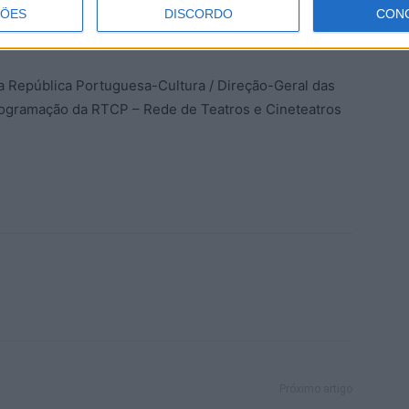
ão complicado ter uma vida saudável, com dietas
ÇÕES
DISCORDO
CON
la República Portuguesa-Cultura / Direção-Geral das
rogramação da RTCP – Rede de Teatros e Cineteatros
Próximo artigo