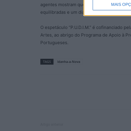
agentes mostram que, afinal, não é assim t
MAIS OP
equilibradas e um dia-a-dia ativo.
O espetáculo “P.U.D.I.M.” é cofinanciado pe
Artes, ao abrigo do Programa de Apoio à P
Portugueses.
TAGS
Idanha-a-Nova
Artigo anterior