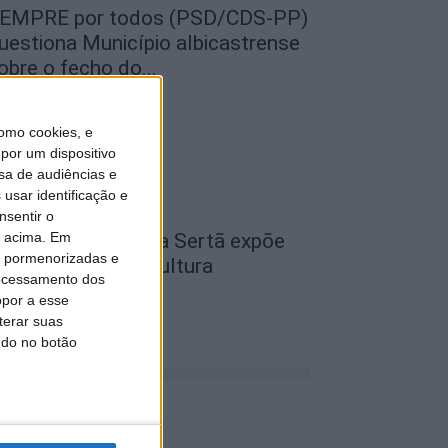
EMPRE por todos (PSD/CDS-PP)
uestiona Município albicastrense
obre o fecho do...
de Agosto, 2026
omo cookies, e
por um dispositivo
sa de audiências e
usar identificação e
nsentir o
o acima. Em
cademia Sénior da Sertã expõe
is pormenorizadas e
rtes na Casa da Cultura
ocessamento dos
de Agosto, 2026
opor a esse
terar suas
ndo no botão