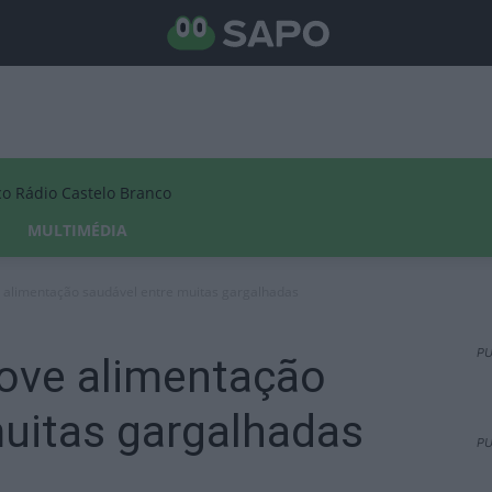
Rádio Castelo Branco
MULTIMÉDIA
e alimentação saudável entre muitas gargalhadas
PU
move alimentação
muitas gargalhadas
PU