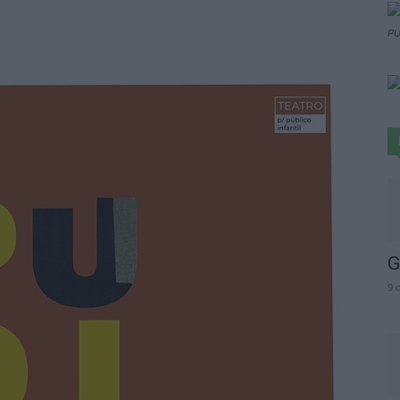
PU
G
9 