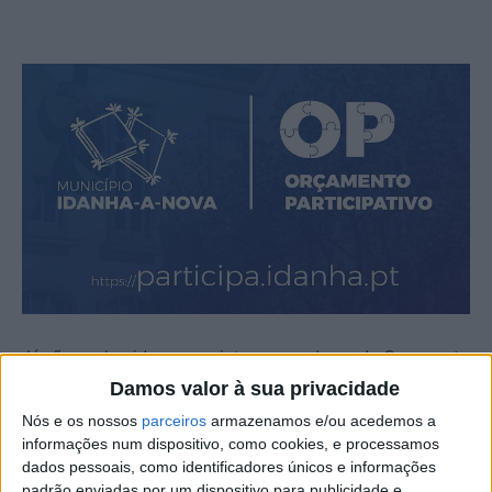
Já são conhecidos os projetos vencedores do Orçamento
Participativo de 2024 de Idanha-a-Nova, revelados na
Damos valor à sua privacidade
última sessão pública da Câmara Municipal (23 janeiro).
Nós e os nossos
parceiros
armazenamos e/ou acedemos a
Com uma dotação global de 170.000€, esta edição
informações num dispositivo, como cookies, e processamos
dados pessoais, como identificadores únicos e informações
contempla 13 propostas, distribuídas por cada uma das
padrão enviadas por um dispositivo para publicidade e