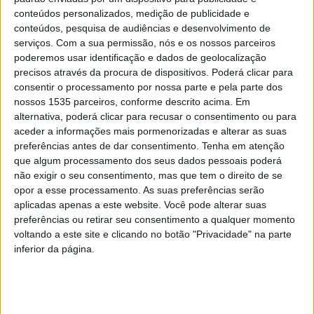
freguesias do concelho.
conteúdos personalizados, medição de publicidade e
conteúdos, pesquisa de audiências e desenvolvimento de
A autarquia recorda que o Orçamento Participativo de
serviços.
Com a sua permissão, nós e os nossos parceiros
poderemos usar identificação e dados de geolocalização
Idanha-a-Nova é um instrumento de promoção da
precisos através da procura de dispositivos. Poderá clicar para
cidadania e de democracia participativa e voluntária, que
consentir o processamento por nossa parte e pela parte dos
desafia os cidadãos a participarem de forma ativa, no
nossos 1535 parceiros, conforme descrito acima. Em
desenvolvimento do concelho de Idanha-a-Nova,
alternativa, poderá clicar para recusar o consentimento ou para
apresentando e elegendo projetos de interesse.
aceder a informações mais pormenorizadas e alterar as suas
preferências antes de dar consentimento.
Tenha em atenção
que algum processamento dos seus dados pessoais poderá
A iniciativa foi “mais uma vez um sucesso, quer em
não exigir o seu consentimento, mas que tem o direito de se
propostas apresentadas, quer pela participação dos
opor a esse processamento. As suas preferências serão
cidadãos na fase da votação”, afirma a Câmara de Idanha-
aplicadas apenas a este website. Você pode alterar suas
preferências ou retirar seu consentimento a qualquer momento
a-Nova.
voltando a este site e clicando no botão "Privacidade" na parte
inferior da página.
Os projetos vencedores são:
• Ringue de futebol da Devesa, Recuperação e