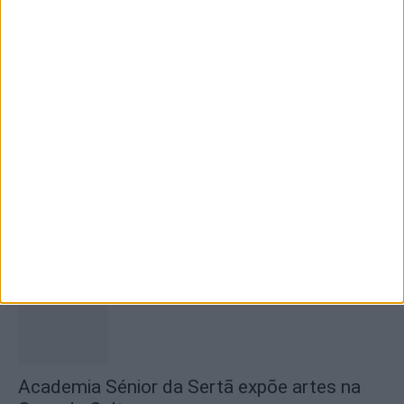
abastecimento de água justificam
encerramento...
7 de Agosto, 2026
SEMPRE por todos (PSD/CDS-PP)
questiona Município albicastrense sobre o
fecho do...
7 de Agosto, 2026
Academia Sénior da Sertã expõe artes na