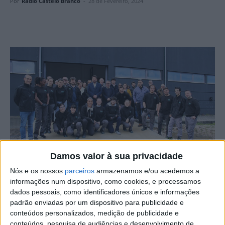
Por
Rádio Castelo Branco
-
28 de Fevereiro, 2024
Damos valor à sua privacidade
Nós e os nossos
parceiros
armazenamos e/ou acedemos a
A empresa Optimal High Volume, instalada em Oleiros há
informações num dispositivo, como cookies, e processamos
18 meses e que emprega 16 pessoas, vai avançar com
dados pessoais, como identificadores únicos e informações
padrão enviadas por um dispositivo para publicidade e
mais contratações até meio deste ano.
conteúdos personalizados, medição de publicidade e
conteúdos, pesquisa de audiências e desenvolvimento de