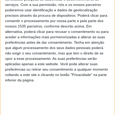
O anúncio foi feito por um dos diretores do Grupo,
serviços.
Com a sua permissão, nós e os nossos parceiros
António Reis, que conduziu uma visita dos deputados da
poderemos usar identificação e dados de geolocalização
Assembleia Municipal de Oleiros e dos vereadores às
precisos através da procura de dispositivos. Poderá clicar para
consentir o processamento por nossa parte e pela parte dos
instalações daquela empresa,
nossos 1535 parceiros, conforme descrito acima. Em
alternativa, poderá clicar para recusar o consentimento ou para
A Optimal High Volume, assim denominada a unidade
aceder a informações mais pormenorizadas e alterar as suas
instalada em Oleiros, produz nas linhas de montagem
preferências antes de dar consentimento.
Tenha em atenção
que algum processamento dos seus dados pessoais poderá
instaladas, componentes em materiais compósitos. A
não exigir o seu consentimento, mas que tem o direito de se
autarquia local refere que aumentar a produção é o
opor a esse processamento. As suas preferências serão
próximo passo desta empresa que em março vai voltar a
aplicadas apenas a este website. Você pode alterar suas
contratar, segundo António Reis, “duas a três pessoas” e
preferências ou retirar seu consentimento a qualquer momento
voltando a este site e clicando no botão "Privacidade" na parte
alterar o horário de produção, atualmente fixado das 8h
inferior da página.
às 17h para dois turnos.
Acompanhar a realidade económica do concelho e apoiar
o seu tecido empresarial são preocupações constantes
da Câmara Municipal, no intuito de contribuir para o