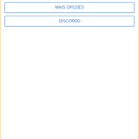
MAIS OPÇÕES
DISCORDO
Olhares sobre o futuro dão vida a
exposição na Praia Fluvial da Ribeira
Grande
Concurso de Fotografia “Padre João
Maia 2026” distinguiu os melhores