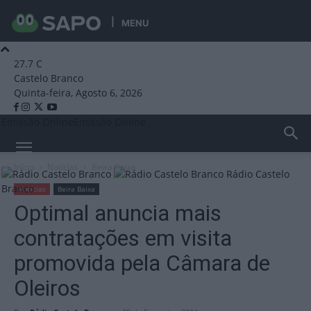
MENU
27.7
C
Castelo Branco
Quinta-feira, Agosto 6, 2026
Emissão Online
Emissão Online
Início
Notícias
Beira Baixa
Rádio Castelo
Branco
Notícias
Beira Baixa
Optimal anuncia mais
contratações em visita
promovida pela Câmara de
Oleiros