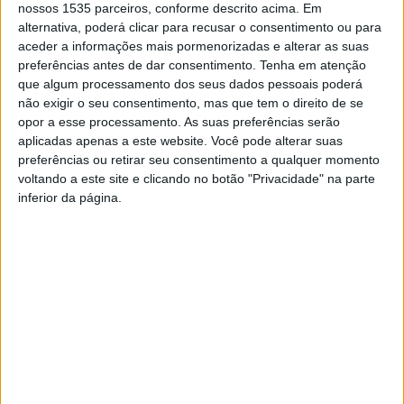
nossos 1535 parceiros, conforme descrito acima. Em
atletas, em representação de 16 clubes, oriundos
alternativa, poderá clicar para recusar o consentimento ou para
diversas associações distritais.
aceder a informações mais pormenorizadas e alterar as suas
preferências antes de dar consentimento.
Tenha em atenção
que algum processamento dos seus dados pessoais poderá
Durante o evento, Ana Hormigo, natural de Castelo
não exigir o seu consentimento, mas que tem o direito de se
Branco, atleta olímpica em Pequim 2008 e ex-
opor a esse processamento. As suas preferências serão
selecionadora nacional, foi homenageada pela
aplicadas apenas a este website. Você pode alterar suas
Associação Distrital de Judo de Castelo Branco, entidade
preferências ou retirar seu consentimento a qualquer momento
voltando a este site e clicando no botão "Privacidade" na parte
organizadora da prova, pelo seu percurso de excelência
inferior da página.
e pelo contributo que continua a dar ao judo nacional.
Quanto a prémios, a Escola de Judo Ana Hormigo
conquistou cinco primeiros lugares e três segundos
lugares. O Projeto Ippon da Covilhã alcançou um terceiro
lugar. Já por equipas, a Escola de Judo Ana Hormigo
(Castelo Branco) levou a melhor, segundo de 4 Judo
(Aveiro) e Juvalença (Viana do Castelo).