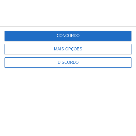
Supertaça da Beira Interior
CONCORDO
MAIS OPÇÕES
DISCORDO
Município de Castelo Branco apoia
associações de futebol e futsal em mais
de 600 mil euros para a época 2026/27
PUBLICIDADE