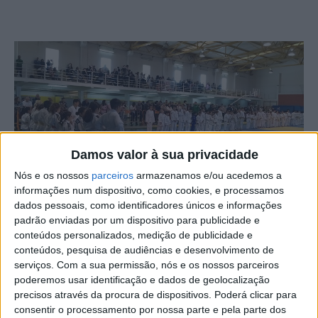
Damos valor à sua privacidade
Nós e os nossos
parceiros
armazenamos e/ou acedemos a
informações num dispositivo, como cookies, e processamos
dados pessoais, como identificadores únicos e informações
O Pavilhão Desportivo do Agrupamento de Escolas José
padrão enviadas por um dispositivo para publicidade e
conteúdos personalizados, medição de publicidade e
Sanches de Alcains e São Vicente da Beira, no concelho
conteúdos, pesquisa de audiências e desenvolvimento de
de Castelo Branco, acolheu o Open de Juniores Ana
serviços.
Com a sua permissão, nós e os nossos parceiros
Hormigo, uma competição destinada a atletas sub-21.
poderemos usar identificação e dados de geolocalização
precisos através da procura de dispositivos. Poderá clicar para
consentir o processamento por nossa parte e pela parte dos
A competição contou com a participação de mais de 60