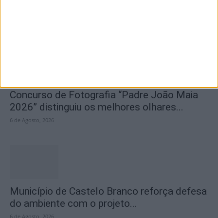
na Praia Fluvial...
6 de Agosto, 2026
Concurso de Fotografia “Padre João Maia
2026” distinguiu os melhores olhares...
6 de Agosto, 2026
Município de Castelo Branco reforça defesa
do ambiente com o projeto...
6 de Agosto, 2026