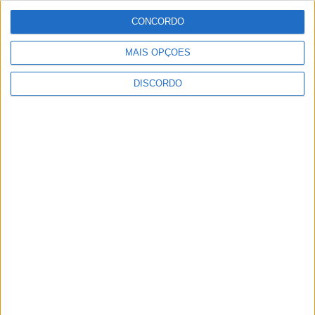
CONCORDO
MAIS OPÇÕES
DISCORDO
Olhares sobre o futuro dão vida a
exposição na Praia Fluvial da Ribeira
Grande