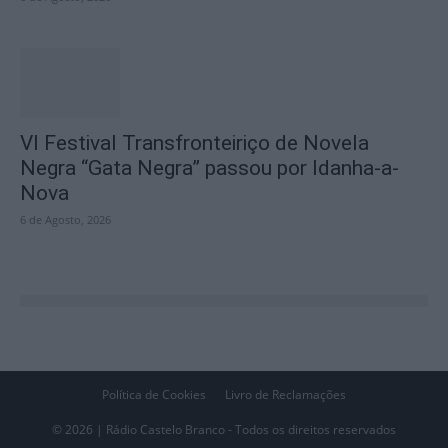
VI Festival Transfronteiriço de Novela
Negra “Gata Negra” passou por Idanha-a-
Nova
6 de Agosto, 2026
Política de Cookies
Livro de Reclamações
© 2026 | Rádio Castelo Branco - Todos os direitos reservados