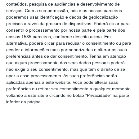
conteúdos, pesquisa de audiências e desenvolvimento de
serviços.
Com a sua permissão, nós e os nossos parceiros
A autarquia conta que o stand será inovador e
poderemos usar identificação e dados de geolocalização
diferenciador na conceção e tem como tema central o
precisos através da procura de dispositivos. Poderá clicar para
consentir o processamento por nossa parte e pela parte dos
Miradouro do Zebro, envolvido pelos pontos de interesse
nossos 1535 parceiros, conforme descrito acima. Em
geológico da Fraga de Água D’alta, os percursos
alternativa, poderá clicar para recusar o consentimento ou para
pedestres, as paisagens, mas também os produtos
aceder a informações mais pormenorizadas e alterar as suas
endógenos (Cabrito Estonado, Vinho Callum, medronho,
preferências antes de dar consentimento.
Tenha em atenção
que algum processamento dos seus dados pessoais poderá
azeite, licores e geleias, entre muitos outros produtos,
não exigir o seu consentimento, mas que tem o direito de se
onde se inclui o artesanato), tudo o que constitui a oferta
opor a esse processamento. As suas preferências serão
turística de Oleiros.
aplicadas apenas a este website. Você pode alterar suas
preferências ou retirar seu consentimento a qualquer momento
voltando a este site e clicando no botão "Privacidade" na parte
Associada a esta operação de promoção territorial, o
inferior da página.
município pretende distribuir vouchers de desconto em
estadias nas unidades de alojamento do concelho de
Oleiros, num investimento total do município no
montante de 7.000€. Os operadores turísticos vão estar
presentes no stand, numa estratégia conjunta de