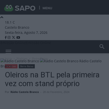
MENU
18.1
C
Castelo Branco
Sexta-feira, Agosto 7, 2026
Emissão Online
Emissão Online
Início
Notícias
Beira Baixa
Rádio Castelo
Branco
Notícias
Beira Baixa
Oleiros na BTL pela primeira
vez com stand próprio
Por
Rádio Castelo Branco
-
28 de Fevereiro, 2024