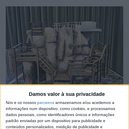
Damos valor à sua privacidade
Nós e os nossos
parceiros
armazenamos e/ou acedemos a
O Município de Oleiros vai participar, pela primeira vez,
informações num dispositivo, como cookies, e processamos
com a chancela de um stand próprio na BTL – Bolsa de
dados pessoais, como identificadores únicos e informações
Turismo de Lisboa, que está a decorrer até domingo, 3
padrão enviadas por um dispositivo para publicidade e
conteúdos personalizados, medição de publicidade e
de março, no Pavilhão da FIL.