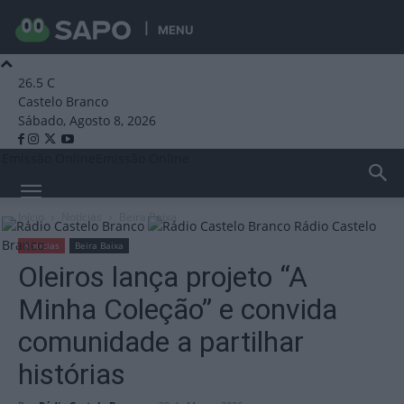
MENU
26.5
C
Castelo Branco
Sábado, Agosto 8, 2026
Emissão Online
Emissão Online
Início
Notícias
Beira Baixa
Rádio Castelo
Branco
Notícias
Beira Baixa
Oleiros lança projeto “A
Minha Coleção” e convida
comunidade a partilhar
histórias