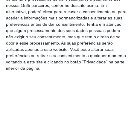
nossos 1535 parceiros, conforme descrito acima. Em
que um conjunto de peças, sendo antes um testemunho
alternativa, poderá clicar para recusar o consentimento ou para
individual carregado de histórias, memórias e identidade.
aceder a informações mais pormenorizadas e alterar as suas
Nesse sentido, o projeto pretende dar visibilidade a
preferências antes de dar consentimento.
Tenha em atenção
essas narrativas, promovendo a ligação entre o
que algum processamento dos seus dados pessoais poderá
não exigir o seu consentimento, mas que tem o direito de se
património pessoal e a identidade coletiva.
opor a esse processamento. As suas preferências serão
aplicadas apenas a este website. Você pode alterar suas
Além das exposições, “A Minha Coleção” irá incluir um
preferências ou retirar seu consentimento a qualquer momento
conjunto de atividades complementares, como visitas
voltando a este site e clicando no botão "Privacidade" na parte
inferior da página.
guiadas, workshops, encontros com colecionadores e
iniciativas pedagógicas dirigidas às escolas, reforçando o
papel da cultura enquanto espaço de aprendizagem e
envolvimento comunitário.
Com esta iniciativa, o Município convida todos os
interessados a participar, sublinhando que cada pessoa
guarda consigo elementos únicos que ajudam a contar a
história do território.