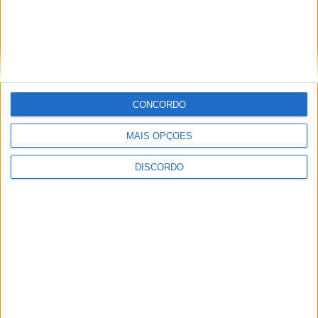
Proença-a-Velha promove almoço-
convívio solidário para apoiar restauro
dos altares da Igreja Matriz
CONCORDO
MAIS OPÇÕES
DISCORDO
Olhares sobre o futuro dão vida a
exposição na Praia Fluvial da Ribeira
Grande