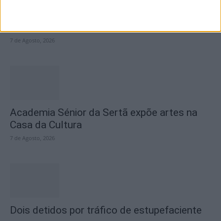
SEMPRE por todos (PSD/CDS-PP)
questiona Município albicastrense sobre o
fecho do...
7 de Agosto, 2026
Academia Sénior da Sertã expõe artes na
Casa da Cultura
7 de Agosto, 2026
Dois detidos por tráfico de estupefaciente