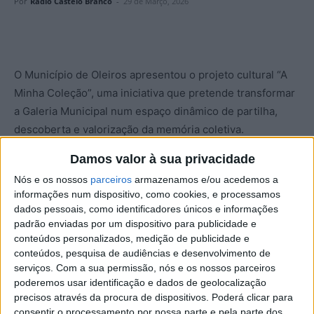
Por
Rádio Castelo Branco
-
29 de Março, 2026
O Município de Oleiros apresentou o projeto cultural “A
Minha Coleção”, uma iniciativa que pretende transformar
a Galeria Municipal num espaço dinâmico de partilha,
descoberta e valorização da memória coletiva.
Damos valor à sua privacidade
Ao longo do ano, o espaço vai estar aberto à participação
Nós e os nossos
parceiros
armazenamos e/ou acedemos a
de colecionadores locais e da região, desafiando-os a
informações num dispositivo, como cookies, e processamos
expor objetos reunidos ao longo do tempo. Entre os
dados pessoais, como identificadores únicos e informações
exemplos encontram-se moedas, selos, brinquedos,
padrão enviadas por um dispositivo para publicidade e
peças de artesanato, ferramentas, fotografias, livros,
conteúdos personalizados, medição de publicidade e
conteúdos, pesquisa de audiências e desenvolvimento de
discos ou outros objetos do quotidiano com significado
serviços.
Com a sua permissão, nós e os nossos parceiros
pessoal e histórico.
poderemos usar identificação e dados de geolocalização
precisos através da procura de dispositivos. Poderá clicar para
A autarquia destaca que cada coleção representa mais do
consentir o processamento por nossa parte e pela parte dos