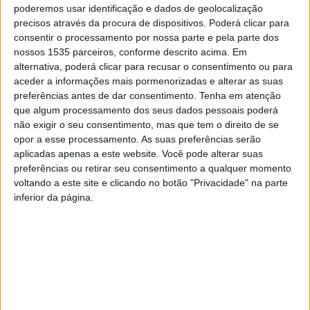
Andrade.
poderemos usar identificação e dados de geolocalização
precisos através da procura de dispositivos. Poderá clicar para
consentir o processamento por nossa parte e pela parte dos
O evento, promovido pelo Município de Oleiros, terá
nossos 1535 parceiros, conforme descrito acima. Em
lugar no edifício Multiusos das Devesas Altas e conta
alternativa, poderá clicar para recusar o consentimento ou para
com a moderação de Joaquim Magalhães de Castro,
aceder a informações mais pormenorizadas e alterar as suas
autor de uma série documental de quatro episódios que
preferências antes de dar consentimento.
Tenha em atenção
que algum processamento dos seus dados pessoais poderá
traduz a aventura de milhares de quilómetros do padre
não exigir o seu consentimento, mas que tem o direito de se
jesuíta, nascido em Oleiros.
opor a esse processamento. As suas preferências serão
aplicadas apenas a este website. Você pode alterar suas
A autarquia conta que no dia 9 de novembro, pelas 9h30,
preferências ou retirar seu consentimento a qualquer momento
voltando a este site e clicando no botão "Privacidade" na parte
arranca o evento, com a sessão de abertura, que terá
inferior da página.
como oradores convidados Marco Serote Roos
(Faculdade de Ciências Sociais e Humanas, Universidade
Nova de Lisboa); Maria de Deus Beites Manso
(Universidade de Évora); António Trigueiros, SJ
(Faculdade de Letras da Universidade de Lisboa); Maria
João Pereira Coutinho (Faculdade de Ciências Sociais e