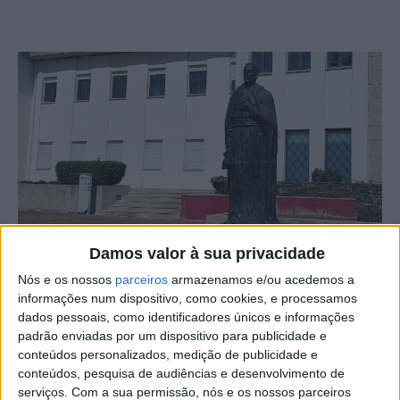
Damos valor à sua privacidade
Nós e os nossos
parceiros
armazenamos e/ou acedemos a
informações num dispositivo, como cookies, e processamos
Oleiros acolhe entre os dias 9 e 10 de novembro, o
dados pessoais, como identificadores únicos e informações
colóquio Internacional “Um Oleirense no Teto do Mundo”,
padrão enviadas por um dispositivo para publicidade e
conteúdos personalizados, medição de publicidade e
no âmbito das comemorações dos 400 anos do
conteúdos, pesquisa de audiências e desenvolvimento de
Descobrimento do Tibete pelo Padre António de
serviços.
Com a sua permissão, nós e os nossos parceiros