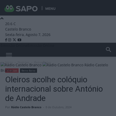
MENU
20.6
C
Castelo Branco
Sexta-feira, Agosto 7, 2026
Emissão Online
Emissão Online
Início
Notícias
Beira Baixa
Rádio Castelo
Branco
Notícias
Beira Baixa
Oleiros acolhe colóquio
internacional sobre António
de Andrade
Por
Rádio Castelo Branco
-
8 de Outubro, 2024