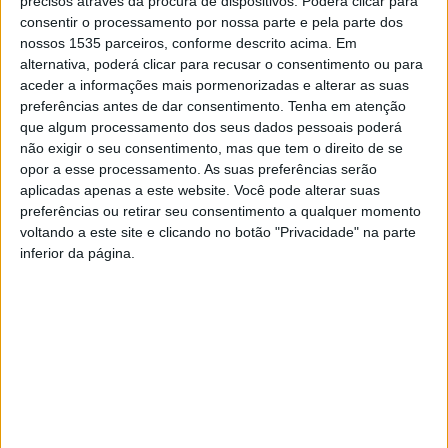
precisos através da procura de dispositivos. Poderá clicar para
consentir o processamento por nossa parte e pela parte dos
O trabalho centra-se na análise e discussão dos
nossos 1535 parceiros, conforme descrito acima. Em
conceitos inerentes aos processos de TI – Tecnologias
alternativa, poderá clicar para recusar o consentimento ou para
aceder a informações mais pormenorizadas e alterar as suas
de Informação -, auxiliando quem está a dar os primeiros
preferências antes de dar consentimento.
Tenha em atenção
passos nesta área, e resulta do Projeto Aplicado,
que algum processamento dos seus dados pessoais poderá
orientado pelos docentes Vasco Soares e João Caldeira.
não exigir o seu consentimento, mas que tem o direito de se
Ao longo do documento são descritas as fases que
opor a esse processamento. As suas preferências serão
aplicadas apenas a este website. Você pode alterar suas
compõem a Gestão de serviços de tecnologia da
preferências ou retirar seu consentimento a qualquer momento
informação e a Biblioteca de infraestrutura de tecnologia
voltando a este site e clicando no botão "Privacidade" na parte
da informação, sob a forma de um guia orientador, explica
inferior da página.
o Politécnico de Castelo Branco.
Num mundo cada vez mais tecnológico, a alta
disponibilidade dos sistemas é cada vez mais exigente
aos serviços de TI. A Gestão de serviços de tecnologia da
informação pode ter um papel fundamental na gestão de
TI, auxiliando clientes e parceiros para que o serviço