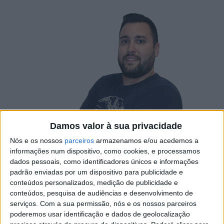
Damos valor à sua privacidade
Nós e os nossos
parceiros
armazenamos e/ou acedemos a
informações num dispositivo, como cookies, e processamos
dados pessoais, como identificadores únicos e informações
Nuno Batuca, mestre em Desenvolvimento de Software e
padrão enviadas por um dispositivo para publicidade e
Sistemas Interativos pela Escola Superior de Tecnologia,
conteúdos personalizados, medição de publicidade e
de Castelo Branco, publicou o artigo “IT Service
conteúdos, pesquisa de audiências e desenvolvimento de
Management: Conceitos e Processos” na revista
serviços.
Com a sua permissão, nós e os nossos parceiros
poderemos usar identificação e dados de geolocalização
científica “Ciências da Computação”.