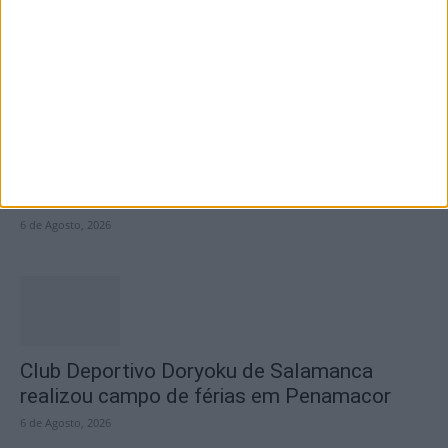
Internacional de Artes e Ofícios 2026
6 de Agosto, 2026
Ateliers “Grandes Férias com Ciência,
Desporto e Cultura” animaram mês de...
6 de Agosto, 2026
Club Deportivo Doryoku de Salamanca
realizou campo de férias em Penamacor
6 de Agosto, 2026