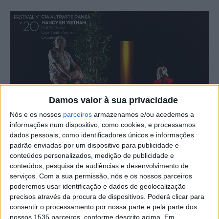
Damos valor à sua privacidade
Nós e os nossos
parceiros
armazenamos e/ou acedemos a
informações num dispositivo, como cookies, e processamos
O Festival Y#20 – festival de artes performativas,
dados pessoais, como identificadores únicos e informações
padrão enviadas por um dispositivo para publicidade e
organizado pela Quarta Parede, apresenta “Nancy en
conteúdos personalizados, medição de publicidade e
Vietnam”, um espetáculo de dança, música e teatro da
conteúdos, pesquisa de audiências e desenvolvimento de
companhia basca Altraste Danza, esta 4ªfeira, 19 de
serviços.
Com a sua permissão, nós e os nossos parceiros
junho, no Cine-Teatro Avenida, pelas 21h30.
poderemos usar identificação e dados de geolocalização
precisos através da procura de dispositivos. Poderá clicar para
consentir o processamento por nossa parte e pela parte dos
“Viver é deslocar-se de um espaço para outro, fazendo o
nossos 1535 parceiros, conforme descrito acima. Em