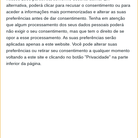
possível para não ser atingido. A maioria de nós é uma
alternativa, poderá clicar para recusar o consentimento ou para
pessoa de começos, mas não de fins”. Estas duas frases
aceder a informações mais pormenorizadas e alterar as suas
sintetizam as preocupações que levaram à criação deste
preferências antes de dar consentimento.
Tenha em atenção
que algum processamento dos seus dados pessoais poderá
espetáculo pela bailarina Zuriñe Benavente, o ator Txubio
não exigir o seu consentimento, mas que tem o direito de se
Fernández de Jáuregui e o compositor Ignacio
opor a esse processamento. As suas preferências serão
Monterrrubio. Três artistas de diferentes gerações e
aplicadas apenas a este website. Você pode alterar suas
áreas artísticas que se unem para refletir sobre o
preferências ou retirar seu consentimento a qualquer momento
voltando a este site e clicando no botão "Privacidade" na parte
conceito de tempo na vida e na arte.
inferior da página.
O espetáculo é apresentado pela primeira vez em
Portugal, no Festival Y#20 no âmbito do projeto Ao Outro
Lado/Al Outro Lado, com a curadoria de La FuNdiciOn –
Bilbao. Os bilhetes estão à venda nos locais habituais.
TAGS
Castelo Branco
Cine-Teatro Avenida