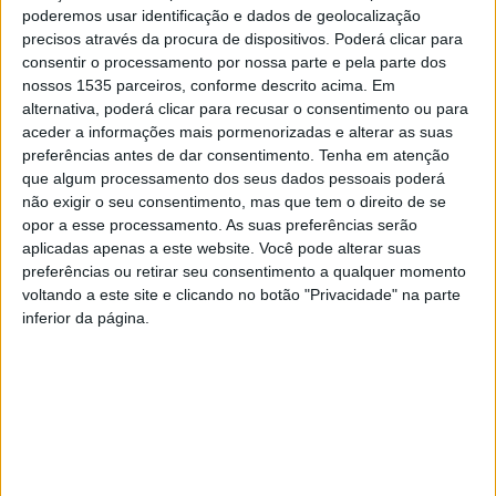
poderemos usar identificação e dados de geolocalização
“Super Castelo Branco – Volume II” é a mais recente
precisos através da procura de dispositivos. Poderá clicar para
coletânea sonora albicastrense, reunidos num CD duplo
consentir o processamento por nossa parte e pela parte dos
e nas plataformas de streaming, disponível a partir de 2
nossos 1535 parceiros, conforme descrito acima. Em
de outubro.
alternativa, poderá clicar para recusar o consentimento ou para
aceder a informações mais pormenorizadas e alterar as suas
preferências antes de dar consentimento.
Tenha em atenção
Castelo Branco e toda a Beira Baixa sempre foram solo
que algum processamento dos seus dados pessoais poderá
fértil à criação artística e em especial à produção
não exigir o seu consentimento, mas que tem o direito de se
musical. Exemplo disso são as riquíssimas heranças
opor a esse processamento. As suas preferências serão
aplicadas apenas a este website. Você pode alterar suas
ancestrais das músicas de trabalho agrícola da região ou
preferências ou retirar seu consentimento a qualquer momento
as melancólicas melodias dos “nossos” temas
voltando a este site e clicando no botão "Privacidade" na parte
quaresmais e de natal, mas também os pífanos e flautas
inferior da página.
dos pastores da transumância, os adufes e cantigas de
Monforte da Beira e Malpica do Tejo, os bombos de
Almaceda, os genébres da Lousa, a muito particular viola
beiroa que sobreviveu à extinção, ou ainda as
harmónicas, banjos, bandolins, sanfonas, etc., utilizadas
por inúmeros tocadores um pouco por toda a região.