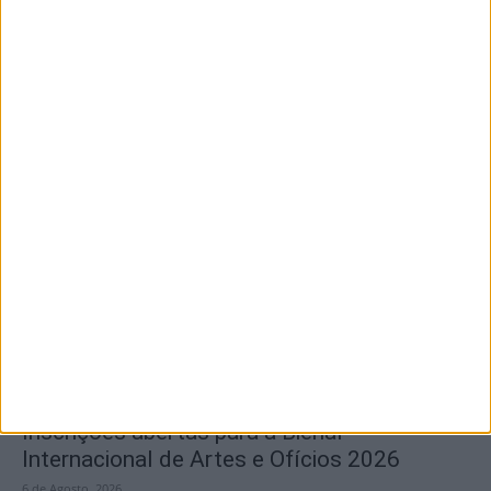
6 de Agosto, 2026
VI Festival Transfronteiriço de Novela
Negra “Gata Negra” passou por Idanha-a-
Nova
6 de Agosto, 2026
Inscrições abertas para a Bienal
Internacional de Artes e Ofícios 2026
6 de Agosto, 2026