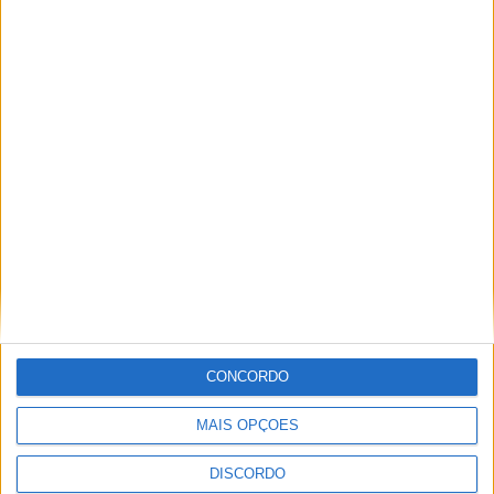
Centro Cultural Raiano recebe os filmes
“O Convite” e “Mínimos & Monstros”
CONCORDO
MAIS OPÇÕES
DISCORDO
Festins 2026 já tem cartaz completo e