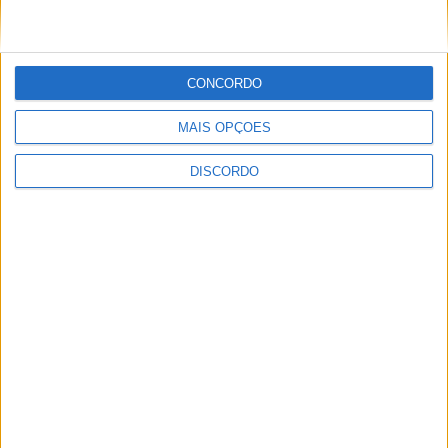
CONCORDO
MAIS OPÇÕES
DISCORDO
“Silêncio” é a nova música do
albicastrense Xanilla
PUBLICIDADE
PUBLICIDADE