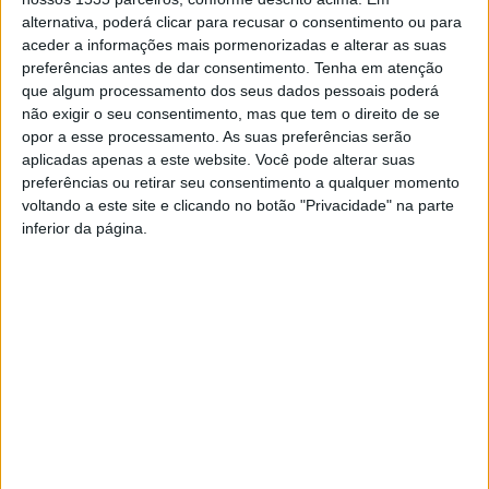
alternativa, poderá clicar para recusar o consentimento ou para
aceder a informações mais pormenorizadas e alterar as suas
preferências antes de dar consentimento.
Tenha em atenção
que algum processamento dos seus dados pessoais poderá
não exigir o seu consentimento, mas que tem o direito de se
Os Musicalbi sobem ao palco do Cine-Teatro Avenida, em
opor a esse processamento. As suas preferências serão
aplicadas apenas a este website. Você pode alterar suas
Castelo Branco, esta 6ªfeira, 19 de abril, às 21h30.
preferências ou retirar seu consentimento a qualquer momento
voltando a este site e clicando no botão "Privacidade" na parte
Este é um grupo que respeita a raiz da Música Tradicional
inferior da página.
Portuguesa, com a máxima de a recolher e divulgar.
Concentra os sons tradicionais, desde a Viola Beiroa ao
Adufe, com técnicas atuais e efeitos musicais que se
conjugam com a velha cultura.
Os bilhetes estão à venda nos locais habituais.
TAGS
Castelo Branco
Cine-Teatro Avenida
Musicalbi