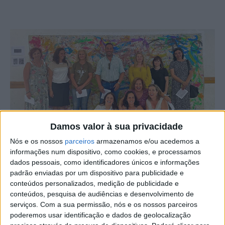
Damos valor à sua privacidade
Nós e os nossos
parceiros
armazenamos e/ou acedemos a
informações num dispositivo, como cookies, e processamos
dados pessoais, como identificadores únicos e informações
padrão enviadas por um dispositivo para publicidade e
As Atividades Culturais inseridas na Componente de
conteúdos personalizados, medição de publicidade e
Apoio à Família – Interrupção Letiva de verão 2023 da
conteúdos, pesquisa de audiências e desenvolvimento de
EB1 de Idanha-a-Nova são um projeto educativo que visa
serviços.
Com a sua permissão, nós e os nossos parceiros
dar a conhecer, sensibilizar e expor as crianças a
poderemos usar identificação e dados de geolocalização