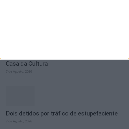
fecho do...
7 de Agosto, 2026
Academia Sénior da Sertã expõe artes na
Casa da Cultura
7 de Agosto, 2026
Dois detidos por tráfico de estupefaciente
7 de Agosto, 2026