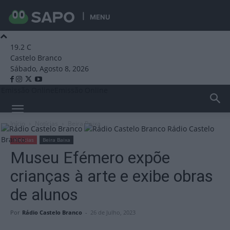
MENU
19.2
C
Castelo Branco
Sábado, Agosto 8, 2026
Emissão Online
Emissão Online
Início
Notícias
Beira Baixa
Rádio Castelo
Branco
Notícias
Beira Baixa
Museu Efémero expõe
crianças à arte e exibe obras
de alunos
Por
Rádio Castelo Branco
-
26 de Julho, 2023