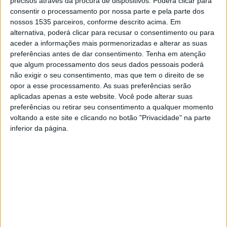
realidades culturais diversas, alimentar a curiosidade,
precisos através da procura de dispositivos. Poderá clicar para
consentir o processamento por nossa parte e pela parte dos
divulgar ferramentas para aceder a diferentes artes e
nossos 1535 parceiros, conforme descrito acima. Em
culturas, dar uma perspetiva histórica da arte e da
alternativa, poderá clicar para recusar o consentimento ou para
cultura, mostrar que há várias formas de educação e que
aceder a informações mais pormenorizadas e alterar as suas
os museus são uma delas.
preferências antes de dar consentimento.
Tenha em atenção
que algum processamento dos seus dados pessoais poderá
não exigir o seu consentimento, mas que tem o direito de se
Nesse sentido, a autarquia idanhense refere que a
opor a esse processamento. As suas preferências serão
iniciativa criou um Museu Efémero, um espaço onde
aplicadas apenas a este website. Você pode alterar suas
mostra que é possível chegar quando a criatividade e o
preferências ou retirar seu consentimento a qualquer momento
voltando a este site e clicando no botão "Privacidade" na parte
conhecimento dão as mãos. Num trabalho coletivo, cada
inferior da página.
criança escolheu a cor preferida e desenhou alguma
coisa de que gosta ou com que se identifica, no espaço
da folha que quiseram.
Na abertura deste espaço, Idalina Costa, vice-presidente
da Câmara de Idanha-a-Nova, enalteceu o mérito do
Museu Efémero, que está situado nas instalações do
pavilhão da EB1 de Idanha-a-Nova e permite aumentar os