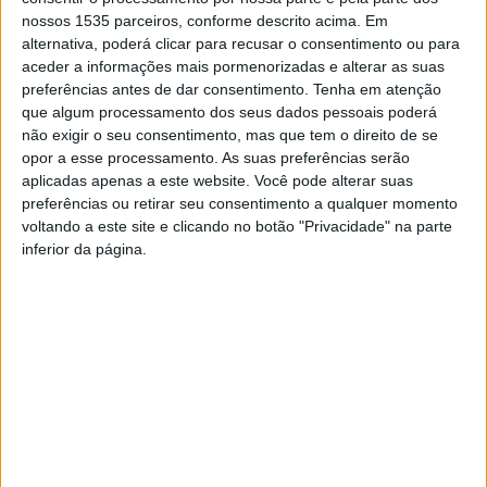
realizado no Pavilhão Desportivo do Fontelo, em Viseu.
nossos 1535 parceiros, conforme descrito acima. Em
alternativa, poderá clicar para recusar o consentimento ou para
O clube de Castelo Branco refere que Murilo Mendes
aceder a informações mais pormenorizadas e alterar as suas
preferências antes de dar consentimento.
Tenha em atenção
esteve em destaque ao alcançar o título de tricampeão
que algum processamento dos seus dados pessoais poderá
nacional na categoria M4 -73kg, “evidenciando um
não exigir o seu consentimento, mas que tem o direito de se
desempenho de elevado nível”. Também André Hormigo
opor a esse processamento. As suas preferências serão
“brilhou” na sua estreia no escalão de veteranos, ao
aplicadas apenas a este website. Você pode alterar suas
conquistar o título de campeão nacional na categoria M1
preferências ou retirar seu consentimento a qualquer momento
voltando a este site e clicando no botão "Privacidade" na parte
-66kg.
inferior da página.
Numa outra competição, no Campeonato Nacional Sub-
23, que decorreu também em Viseu, esteve João Pedro
Alves, que alcançou o 5º lugar na categoria -90kg; e o
jovem cadete Martim Louro, que competiu dois escalões
acima do seu, alcançando o 7º lugar na categoria -60kg.
Esteve também Mariana Dias, que tinha prevista a sua
estreia na categoria em -48kg, mas, por ser a única
inscrita, a prova não se realizou.