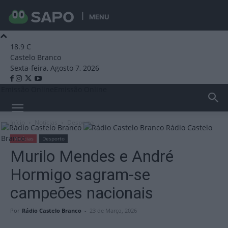
MENU
18.9
C
Castelo Branco
Sexta-feira, Agosto 7, 2026
Emissão Online
Emissão Online
Início
Notícias
Desporto
Rádio Castelo
Branco
Notícias
Desporto
Murilo Mendes e André
Hormigo sagram-se
campeões nacionais
Por
Rádio Castelo Branco
-
23 de Março, 2026