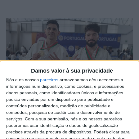
Damos valor à sua privacidade
Nós e os nossos
parceiros
armazenamos e/ou acedemos a
informações num dispositivo, como cookies, e processamos
dados pessoais, como identificadores únicos e informações
padrão enviadas por um dispositivo para publicidade e
conteúdos personalizados, medição de publicidade e
conteúdos, pesquisa de audiências e desenvolvimento de
André Hormigo e Murilo Mendes, judocas veteranos da
serviços.
Com a sua permissão, nós e os nossos parceiros
Escola de Judo Ana Hormigo, sagraram-se campeões
poderemos usar identificação e dados de geolocalização
precisos através da procura de dispositivos. Poderá clicar para
nacionais no Campeonato Nacional de Veteranos,
consentir o processamento por nossa parte e pela parte dos