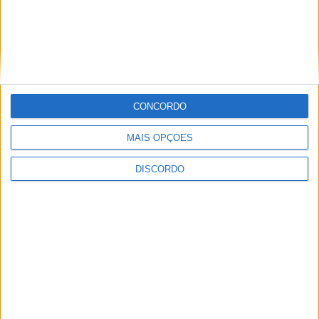
Sertanense FC e Guarda FC disputam
Supertaça da Beira Interior
CONCORDO
MAIS OPÇÕES
DISCORDO
Município de Castelo Branco apoia
associações de futebol e futsal em mais
de 600 mil euros para a época 2026/27