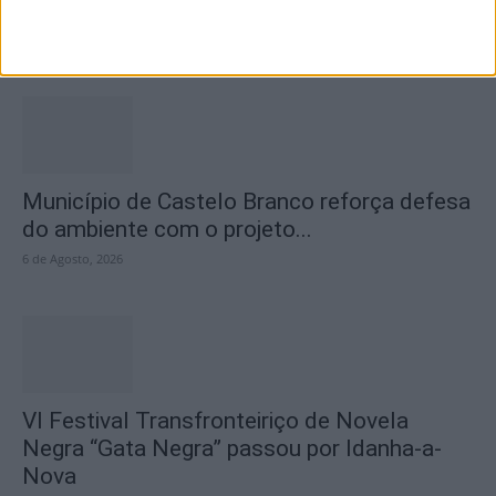
2026” distinguiu os melhores olhares...
6 de Agosto, 2026
Município de Castelo Branco reforça defesa
do ambiente com o projeto...
6 de Agosto, 2026
VI Festival Transfronteiriço de Novela
Negra “Gata Negra” passou por Idanha-a-
Nova