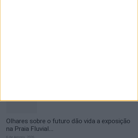
7 de Agosto, 2026
Proença-a-Velha promove almoço-convívio
solidário para apoiar restauro dos altares da
Igreja...
6 de Agosto, 2026
Olhares sobre o futuro dão vida a exposição
na Praia Fluvial...
6 de Agosto, 2026