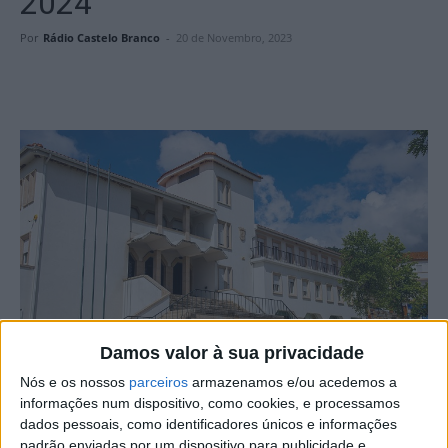
2024
Por
Rádio Castelo Branco
-
20 de Novembro, 2023
Damos valor à sua privacidade
Nós e os nossos
parceiros
armazenamos e/ou acedemos a
informações num dispositivo, como cookies, e processamos
dados pessoais, como identificadores únicos e informações
A partir do próximo ano, o Município de Vila Velha de
padrão enviadas por um dispositivo para publicidade e