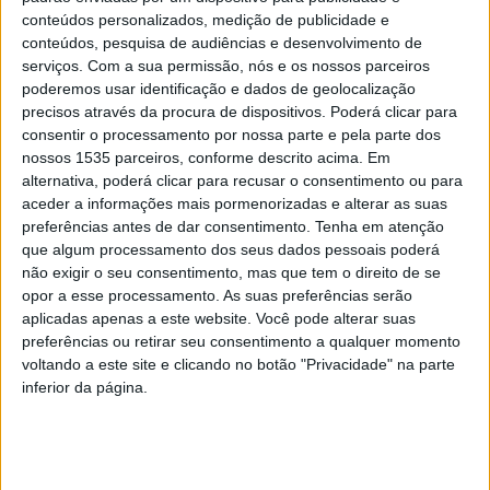
Ródão vai comparticipar a totalidade dos passes
conteúdos personalizados, medição de publicidade e
conteúdos, pesquisa de audiências e desenvolvimento de
escolares dos alunos do concelho que frequentam o
serviços.
Com a sua permissão, nós e os nossos parceiros
Ensino Secundário. A medida representa um encargo
poderemos usar identificação e dados de geolocalização
anual de cerca de 39 mil euros para a autarquia e visa
precisos através da procura de dispositivos. Poderá clicar para
contribuir para o alívio da difícil situação financeira em
consentir o processamento por nossa parte e pela parte dos
nossos 1535 parceiros, conforme descrito acima. Em
que muitas famílias se encontram e prevenir o abandono
alternativa, poderá clicar para recusar o consentimento ou para
escolar.
aceder a informações mais pormenorizadas e alterar as suas
preferências antes de dar consentimento.
Tenha em atenção
Em nota a autarquia conta que este apoio vai abranger
que algum processamento dos seus dados pessoais poderá
não exigir o seu consentimento, mas que tem o direito de se
mais de três dezenas de alunos do concelho que
opor a esse processamento. As suas preferências serão
frequentam o Ensino Secundário em Castelo Branco e
aplicadas apenas a este website. Você pode alterar suas
que até aqui beneficiavam de uma comparticipação do
preferências ou retirar seu consentimento a qualquer momento
município no pagamento de 50% do valor do passe da
voltando a este site e clicando no botão "Privacidade" na parte
inferior da página.
carreira pública.
Luís Pereira, presidente do Município de Vila Velha de
Ródão, explica que “apesar da comparticipação de 50%