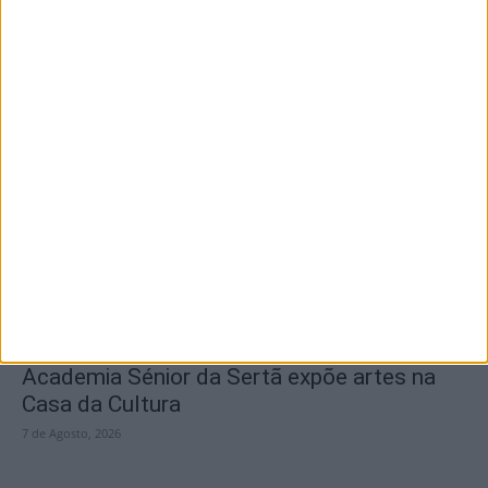
SEMPRE por todos (PSD/CDS-PP)
questiona Município albicastrense sobre o
fecho do...
7 de Agosto, 2026
Academia Sénior da Sertã expõe artes na
Casa da Cultura
7 de Agosto, 2026