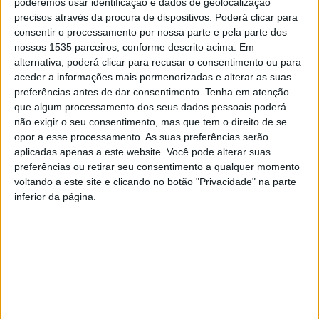
poderemos usar identificação e dados de geolocalização
natureza existentes no concelho, o Município de
precisos através da procura de dispositivos. Poderá clicar para
consentir o processamento por nossa parte e pela parte dos
Proença-a-Nova vai lançar um novo site denominado
nossos 1535 parceiros, conforme descrito acima. Em
Rotas de Proença que irá reunir todos os percursos
alternativa, poderá clicar para recusar o consentimento ou para
pedestres, percursos de BTT e percursos para veículos
aceder a informações mais pormenorizadas e alterar as suas
motorizados.
preferências antes de dar consentimento.
Tenha em atenção
que algum processamento dos seus dados pessoais poderá
não exigir o seu consentimento, mas que tem o direito de se
Este novo site, que estará online a partir do dia 17 de
opor a esse processamento. As suas preferências serão
dezembro, é uma das muitas iniciativas que o Município
aplicadas apenas a este website. Você pode alterar suas
proencense tem promovido de modo a aumentar a
preferências ou retirar seu consentimento a qualquer momento
atratividade do concelho em várias áreas de interesse,
voltando a este site e clicando no botão "Privacidade" na parte
inferior da página.
dotando-o de condições para ser um destino turístico de
excelência, substancialmente nas áreas do turismo de, e
na, natureza associados aos recursos naturais de
qualidade ambiental e com forte pendor identitário da
região.
Assim, a autarquia de Proença-a-Nova conta que, de