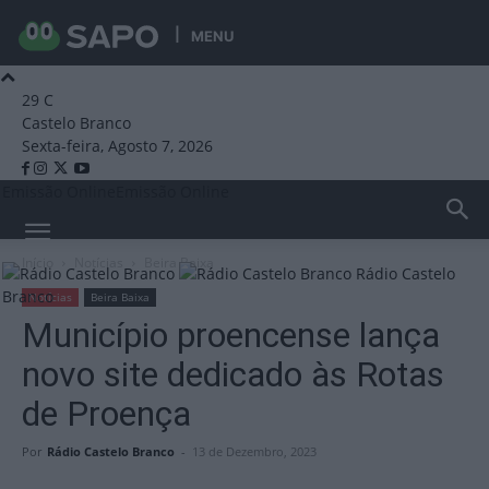
MENU
29
C
Castelo Branco
Sexta-feira, Agosto 7, 2026
Emissão Online
Emissão Online
Início
Notícias
Beira Baixa
Rádio Castelo
Branco
Notícias
Beira Baixa
Município proencense lança
novo site dedicado às Rotas
de Proença
Por
Rádio Castelo Branco
-
13 de Dezembro, 2023