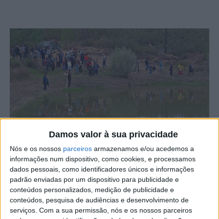
Damos valor à sua privacidade
Nós e os nossos
parceiros
armazenamos e/ou acedemos a
A natureza é o pano de fundo para qualquer roteiro em
informações num dispositivo, como cookies, e processamos
Proença-a-Nova seja a pé, de carro ou de bicicleta em
dados pessoais, como identificadores únicos e informações
que verbos de ação como passear, caminhar ou pedalar
padrão enviadas por um dispositivo para publicidade e
conteúdos personalizados, medição de publicidade e
convidam a explorar o território de várias formas.
conteúdos, pesquisa de audiências e desenvolvimento de
serviços.
Com a sua permissão, nós e os nossos parceiros
Com o objetivo simplificar a procura pelos percursos de