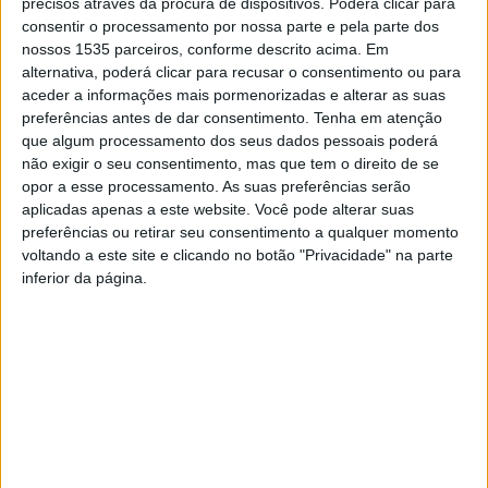
precisos através da procura de dispositivos. Poderá clicar para
consentir o processamento por nossa parte e pela parte dos
A atividade decorreu no Pavilhão Municipal e contou com
nossos 1535 parceiros, conforme descrito acima. Em
alternativa, poderá clicar para recusar o consentimento ou para
a presença da coordenadora de projeto da Federação
aceder a informações mais pormenorizadas e alterar as suas
Portuguesa de Futebol, Rute Silva; e do vice-presidente
preferências antes de dar consentimento.
Tenha em atenção
da Câmara de Proença-a-Nova, João Manso; frisando a
que algum processamento dos seus dados pessoais poderá
importância do envolvimento institucional na promoção
não exigir o seu consentimento, mas que tem o direito de se
opor a esse processamento. As suas preferências serão
de estilos de vida ativos e saudáveis, particularmente
aplicadas apenas a este website. Você pode alterar suas
junto da população sénior.
preferências ou retirar seu consentimento a qualquer momento
voltando a este site e clicando no botão "Privacidade" na parte
A autarquia conta que a sessão foi orientada pelo
inferior da página.
treinador nacional de Walking Football, André Coelho, e
registou a participação de mais de uma dezena de
praticantes, que tiveram a oportunidade de conhecer e
experimentar esta modalidade adaptada, caracterizada
por regras específicas que privilegiam a segurança, a
inclusão e o convívio.