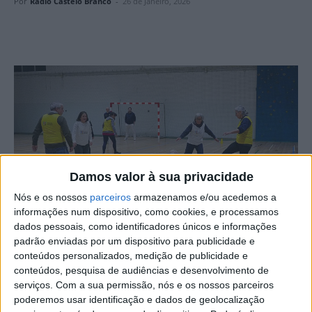
Por
Rádio Castelo Branco
-
26 de Janeiro, 2026
Damos valor à sua privacidade
Nós e os nossos
parceiros
armazenamos e/ou acedemos a
informações num dispositivo, como cookies, e processamos
dados pessoais, como identificadores únicos e informações
O Município de Proença-a-Nova acolheu uma ação de
padrão enviadas por um dispositivo para publicidade e
sensibilização e demonstração da modalidade de Walking
conteúdos personalizados, medição de publicidade e
Football, uma iniciativa promovida pela Federação
conteúdos, pesquisa de audiências e desenvolvimento de
serviços.
Com a sua permissão, nós e os nossos parceiros
Portuguesa de Futebol, em parceria com a Associação de
poderemos usar identificação e dados de geolocalização
Futebol de Castelo Branco e o Município.