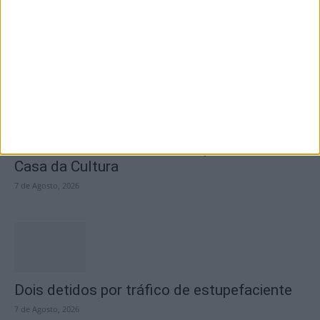
questiona Município albicastrense sobre o
fecho do...
7 de Agosto, 2026
Academia Sénior da Sertã expõe artes na
Casa da Cultura
7 de Agosto, 2026
Dois detidos por tráfico de estupefaciente
7 de Agosto, 2026