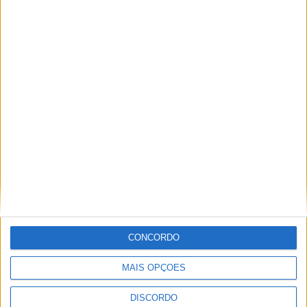
Centro Geodésico de Portugal recebe
iniciativa dedicada ao Eclipse Solar e à
Chuva de Perseidas
CONCORDO
MAIS OPÇÕES
DISCORDO