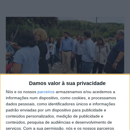
Damos valor à sua privacidade
Nós e os nossos
parceiros
armazenamos e/ou acedemos a
O Município de Oleiros e a direção do Agrupamento de
informações num dispositivo, como cookies, e processamos
Escolas Padre António Andrade receberam todo o
dados pessoais, como identificadores únicos e informações
pessoal docente num dia de convívio que decorreu em
padrão enviadas por um dispositivo para publicidade e
Álvaro.
conteúdos personalizados, medição de publicidade e
conteúdos, pesquisa de audiências e desenvolvimento de
serviços.
Com a sua permissão, nós e os nossos parceiros