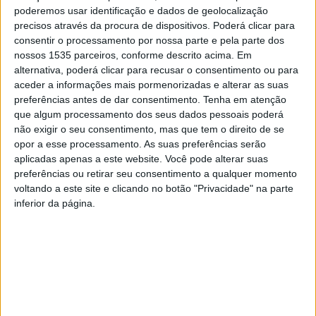
Após um almoço com vista para o Rio Zêzere, os
poderemos usar identificação e dados de geolocalização
professores navegaram a bordo do barco que se
precisos através da procura de dispositivos. Poderá clicar para
encontra na localidade, visitaram o património religioso
consentir o processamento por nossa parte e pela parte dos
nossos 1535 parceiros, conforme descrito acima. Em
desta Aldeia de Xisto e conheceram o trabalho de dois
alternativa, poderá clicar para recusar o consentimento ou para
dos artesãos ali estabelecidos, José Nunes e as suas
aceder a informações mais pormenorizadas e alterar as suas
peças “Do Xisto à Cortiça”, e a bijuteria do francês Louis
preferências antes de dar consentimento.
Tenha em atenção
Robert, conta em nota a autarquia oleirense.
que algum processamento dos seus dados pessoais poderá
não exigir o seu consentimento, mas que tem o direito de se
opor a esse processamento. As suas preferências serão
Na ocasião, o presidente da Câmara Municipal destacou a
aplicadas apenas a este website. Você pode alterar suas
colaboração entre o Município e o Agrupamento de
preferências ou retirar seu consentimento a qualquer momento
escolas que irá permanecer “tornando-se ainda mais
voltando a este site e clicando no botão "Privacidade" na parte
inferior da página.
estreita devido à transferência de competências nesta
área”. Para Miguel Marques, “a educação é um dos
pilares da nossa sociedade e não pode deixar de ser um
dos focos mais importantes da nossa política municipal”.
A Câmara Municipal de Oleiros tem em curso vários
projetos e medidas de apoio à comunidade escolar. Um