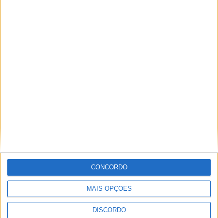
Segurança das pessoas e proteção do
abastecimento de água justificam
encerramento do Miradouro de São
Gens
CONCORDO
MAIS OPÇÕES
DISCORDO