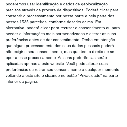
poderemos usar identificação e dados de geolocalização
dia 15 de junho e vão manter-se até ao dia 30 de
precisos através da procura de dispositivos. Poderá clicar para
setembro, estando posicionadas em locais estratégicos,
consentir o processamento por nossa parte e pela parte dos
nomeadamente em São Vicente da Beira e Castelo
nossos 1535 parceiros, conforme descrito acima. Em
Branco.
alternativa, poderá clicar para recusar o consentimento ou para
aceder a informações mais pormenorizadas e alterar as suas
preferências antes de dar consentimento.
Tenha em atenção
A autarquia explica que estas máquinas de rasto têm a
que algum processamento dos seus dados pessoais poderá
capacidade de aceder a terrenos de difícil acesso, o que
não exigir o seu consentimento, mas que tem o direito de se
é fundamental para combater os incêndios que assolam o
opor a esse processamento. As suas preferências serão
concelho.
aplicadas apenas a este website. Você pode alterar suas
preferências ou retirar seu consentimento a qualquer momento
voltando a este site e clicando no botão "Privacidade" na parte
Leopoldo Rodrigues, presidente da Câmara de Castelo
inferior da página.
Branco, destaca a importância deste investimento na
prevenção e combate a incêndios rurais, sublinhando o
compromisso da autarquia em garantir a segurança e
proteção da população e do património natural do
concelho.