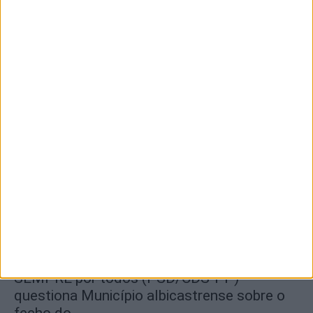
Nacional de Downhill Urbano 2026
8 de Agosto, 2026
Segurança das pessoas e proteção do
abastecimento de água justificam
encerramento...
7 de Agosto, 2026
SEMPRE por todos (PSD/CDS-PP)
questiona Município albicastrense sobre o
fecho do...