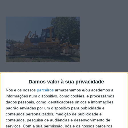
O Município de Castelo Branco, através do seu Serviço
Municipal de Proteção Civil, reforçou os meios de
Damos valor à sua privacidade
combate a incêndios rurais no concelho. Para tal, foram
Nós e os nossos
parceiros
armazenamos e/ou acedemos a
contratualizadas duas máquinas de rasto que se juntam
informações num dispositivo, como cookies, e processamos
dados pessoais, como identificadores únicos e informações
aos restantes meios de combate dos vários agentes de
padrão enviadas por um dispositivo para publicidade e
proteção civil.
conteúdos personalizados, medição de publicidade e
conteúdos, pesquisa de audiências e desenvolvimento de
Estes equipamentos iniciaram a sua operação no passado
serviços.
Com a sua permissão, nós e os nossos parceiros