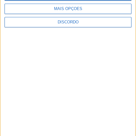
Gens
MAIS OPÇÕES
DISCORDO
SEMPRE por todos (PSD/CDS-PP)
questiona Município albicastrense sobre
o fecho do miradouro de São Gens