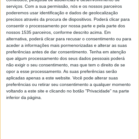
serviços.
Com a sua permissão, nós e os nossos parceiros
poderemos usar identificação e dados de geolocalização
precisos através da procura de dispositivos. Poderá clicar para
consentir o processamento por nossa parte e pela parte dos
nossos 1535 parceiros, conforme descrito acima. Em
alternativa, poderá clicar para recusar o consentimento ou para
aceder a informações mais pormenorizadas e alterar as suas
preferências antes de dar consentimento.
Tenha em atenção
que algum processamento dos seus dados pessoais poderá
No âmbito do Mês da Proteção Civil, o Serviço Municipal
não exigir o seu consentimento, mas que tem o direito de se
de Proteção Civil de Castelo Branco realizar a palestra
opor a esse processamento. As suas preferências serão
“Pensar Localmente a Proteção Civil”, esta 4ªfeira, 11 de
aplicadas apenas a este website. Você pode alterar suas
março, às 18h30, no Auditório da Biblioteca Municipal
preferências ou retirar seu consentimento a qualquer momento
voltando a este site e clicando no botão "Privacidade" na parte
António Salvado.
inferior da página.
A iniciativa dá continuidade ao trabalho que tem vindo a
ser desenvolvido em anos anteriores e tem como
principal objetivo capacitar as Juntas de Freguesia e
Uniões de Freguesia do concelho de Castelo Branco