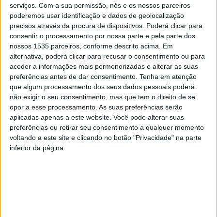
serviços.
Com a sua permissão, nós e os nossos parceiros
internacionalização, o reforço das relações comerciais e
poderemos usar identificação e dados de geolocalização
a criação de novas oportunidades de negócio entre
precisos através da procura de dispositivos. Poderá clicar para
empresas e entidades de mercados externos.
consentir o processamento por nossa parte e pela parte dos
nossos 1535 parceiros, conforme descrito acima. Em
alternativa, poderá clicar para recusar o consentimento ou para
A autarquia albicastrense conta que na Embaixada da
aceder a informações mais pormenorizadas e alterar as suas
República da Guiné Equatorial, em Lisboa, decorreu uma
preferências antes de dar consentimento.
Tenha em atenção
sessão de prospeção ao mercado desse país, que reuniu
que algum processamento dos seus dados pessoais poderá
mais de 35 participantes, incluindo 21 empresas
não exigir o seu consentimento, mas que tem o direito de se
opor a esse processamento. As suas preferências serão
portuguesas do setor agroalimentar.
aplicadas apenas a este website. Você pode alterar suas
preferências ou retirar seu consentimento a qualquer momento
Esta ação pretendeu, sobretudo, preparar as empresas
voltando a este site e clicando no botão "Privacidade" na parte
para a exportação para a Guiné Equatorial e estabelecer
inferior da página.
as bases para a realização de uma futura missão
empresarial entre ambos os territórios.
A sessão contou com a presença do Embaixador da
República da Guiné Equatorial, Tito Mba Ada; do