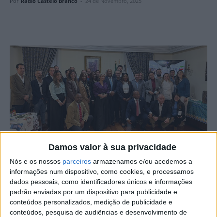
Por
Rádio Castelo Branco
-
24 de Novembro, 2025
Damos valor à sua privacidade
Nós e os nossos
parceiros
armazenamos e/ou acedemos a
O Município de Castelo Branco e a InovCluster –
informações num dispositivo, como cookies, e processamos
Associação do Cluster Agroindustrial do Centro –
dados pessoais, como identificadores únicos e informações
dinamizaram duas ações estratégicas dirigidas à
padrão enviadas por um dispositivo para publicidade e
República da Guiné Equatorial e ao Brasil (Estado de
conteúdos personalizados, medição de publicidade e
Santa Catarina), com o objetivo de promover a
conteúdos, pesquisa de audiências e desenvolvimento de