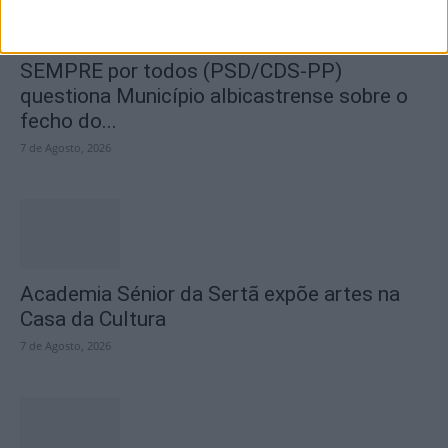
SEMPRE por todos (PSD/CDS-PP)
questiona Município albicastrense sobre o
fecho do...
7 de Agosto, 2026
Academia Sénior da Sertã expõe artes na
Casa da Cultura
7 de Agosto, 2026