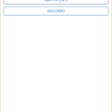
MAIS OPÇÕES
DISCORDO
SEMPRE por todos (PSD/CDS-PP)
questiona Município albicastrense sobre
o fecho do miradouro de São Gens
Dois detidos por tráfico de
estupefaciente