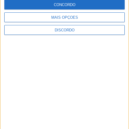
Gens
CONCORDO
MAIS OPÇÕES
DISCORDO
SEMPRE por todos (PSD/CDS-PP)
questiona Município albicastrense sobre
o fecho do miradouro de São Gens