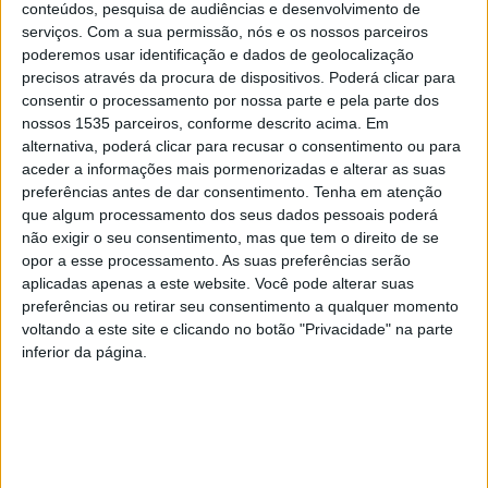
conteúdos, pesquisa de audiências e desenvolvimento de
serviços.
Com a sua permissão, nós e os nossos parceiros
Os vencedores foram anunciados durante a gala da 16ª
poderemos usar identificação e dados de geolocalização
precisos através da procura de dispositivos. Poderá clicar para
edição do certame, nas várias competições a concurso,
consentir o processamento por nossa parte e pela parte dos
distinguidos pelo júri internacional do Festival. Durante
nossos 1535 parceiros, conforme descrito acima. Em
os quatro dias do Festival foram exibidos 82 filmes que
alternativa, poderá clicar para recusar o consentimento ou para
integraram a shortlist da competição. Estes foram
aceder a informações mais pormenorizadas e alterar as suas
preferências antes de dar consentimento.
Tenha em atenção
selecionados entre os 262 filmes, de 47 países, que se
que algum processamento dos seus dados pessoais poderá
inscreveram e que foram avaliados pelo júri, constituído
não exigir o seu consentimento, mas que tem o direito de se
por 43 jurados.
opor a esse processamento. As suas preferências serão
aplicadas apenas a este website. Você pode alterar suas
preferências ou retirar seu consentimento a qualquer momento
A autarquia albicastrense revela que conquistou três
voltando a este site e clicando no botão "Privacidade" na parte
prémios no Art&Tur, celebrando o talento artístico e
inferior da página.
cultural da região. Ora, o Município de Castelo Branco foi
distinguido com os dois filmes a concurso e o executivo
afirma em comunicado que os “dois filmes que
representam o reconhecimento do esforço contínuo em
preservar e promover as mais valiosas tradições culturais