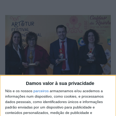
Damos valor à sua privacidade
Nós e os nossos
parceiros
armazenamos e/ou acedemos a
O Município de Castelo Branco conquistou prémios no
informações num dispositivo, como cookies, e processamos
Art&Tur – Festival Internacional de Cinema de Turismo –
dados pessoais, como identificadores únicos e informações
padrão enviadas por um dispositivo para publicidade e
2023, um dos eventos mais conceituados a nível mundial
conteúdos personalizados, medição de publicidade e
na área do audiovisual para turismo.