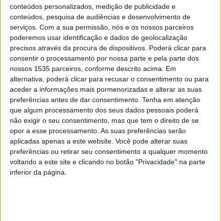
conteúdos personalizados, medição de publicidade e
reforçando o compromisso de cooperação institucional
conteúdos, pesquisa de audiências e desenvolvimento de
em prol da melhoria dos cuidados prestados à população.
serviços.
Com a sua permissão, nós e os nossos parceiros
poderemos usar identificação e dados de geolocalização
A autarquia dá conta que a reunião permitiu abordar um
precisos através da procura de dispositivos. Poderá clicar para
consentir o processamento por nossa parte e pela parte dos
conjunto alargado de matérias relacionadas com a
nossos 1535 parceiros, conforme descrito acima. Em
resposta em saúde no território: entre os temas em
alternativa, poderá clicar para recusar o consentimento ou para
análise estiveram a atividade dos Cuidados de Saúde
aceder a informações mais pormenorizadas e alterar as suas
Primários, a reorganização da rede de extensões de
preferências antes de dar consentimento.
Tenha em atenção
que algum processamento dos seus dados pessoais poderá
saúde, a situação dos recursos humanos, nomeadamente
não exigir o seu consentimento, mas que tem o direito de se
no que respeita à atração e fixação de profissionais de
opor a esse processamento. As suas preferências serão
saúde, bem como projetos em curso na área da
aplicadas apenas a este website. Você pode alterar suas
Telesaúde, incluindo teleconsultas, telemonitorização e
preferências ou retirar seu consentimento a qualquer momento
voltando a este site e clicando no botão "Privacidade" na parte
Balcões SNS. Foram igualmente discutidas questões
inferior da página.
relacionadas com o transporte de doentes, a articulação
entre entidades em contextos de emergência e proteção
civil, os casos sociais associados ao internamento
hospitalar, o funcionamento da Unidade Móvel de Saúde