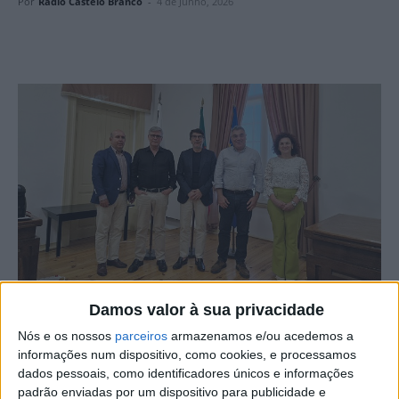
Por
Rádio Castelo Branco
-
4 de Junho, 2026
Damos valor à sua privacidade
O Município da Sertã reuniu recentemente com a ULS –
Nós e os nossos
parceiros
armazenamos e/ou acedemos a
Unidade Local de Saúde – de Castelo Branco, num
informações num dispositivo, como cookies, e processamos
encontro de trabalho dedicado à análise dos principais
dados pessoais, como identificadores únicos e informações
desafios e necessidades na área da saúde no concelho,
padrão enviadas por um dispositivo para publicidade e