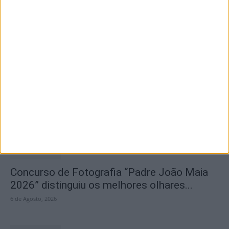
Olhares sobre o futuro dão vida a exposição
na Praia Fluvial...
6 de Agosto, 2026
Concurso de Fotografia “Padre João Maia
2026” distinguiu os melhores olhares...
6 de Agosto, 2026