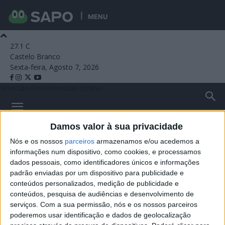
MENU
27.1
C
Castelo Branco
Sexta-feira, Agosto 7, 2026
Emissão Online
Emissão Online
Damos valor à sua privacidade
Rádio Castelo Branco
Nós e os nossos
parceiros
armazenamos e/ou acedemos a
informações num dispositivo, como cookies, e processamos
dados pessoais, como identificadores únicos e informações
Entrevista Mike Sebastian – 06-08-2026
padrão enviadas por um dispositivo para publicidade e
conteúdos personalizados, medição de publicidade e
Rádio Castelo Branco
-
6 de Agosto, 2026
0
conteúdos, pesquisa de audiências e desenvolvimento de
Há praticamente 19 anos que a música marca o ritmo da vida de
serviços.
Com a sua permissão, nós e os nossos parceiros
Mike Sebastian. Conhecido do público como DJ, Bruno Gonçalves
poderemos usar identificação e dados de geolocalização
passou pelas...