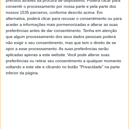
precisos através da procura de dispositivos. Poderá clicar para
consentir o processamento por nossa parte e pela parte dos
nossos 1535 parceiros, conforme descrito acima. Em
alternativa, poderá clicar para recusar o consentimento ou para
aceder a informações mais pormenorizadas e alterar as suas
Entrevista Jo Pires – 05-08-2026
preferências antes de dar consentimento.
Tenha em atenção
que algum processamento dos seus dados pessoais poderá
Rádio Castelo Branco
-
5 de Agosto, 2026
0
não exigir o seu consentimento, mas que tem o direito de se
Mais de quatro décadas depois de ter dado os primeiros passos
opor a esse processamento. As suas preferências serão
na música, Jo Pires está a concretizar um sonho antigo: editar o
aplicadas apenas a este website. Você pode alterar suas
seu...
preferências ou retirar seu consentimento a qualquer momento
voltando a este site e clicando no botão "Privacidade" na parte
inferior da página.
Entrevista Manuela Serafim – 31-07-2026
Rádio Castelo Branco
-
31 de Julho, 2026
0
Manuela Serafim é uma das vozes inconfundíveis da rádio na
região, mas agora abraça um novo desafio que promete marcar
alguns dos momentos mais...