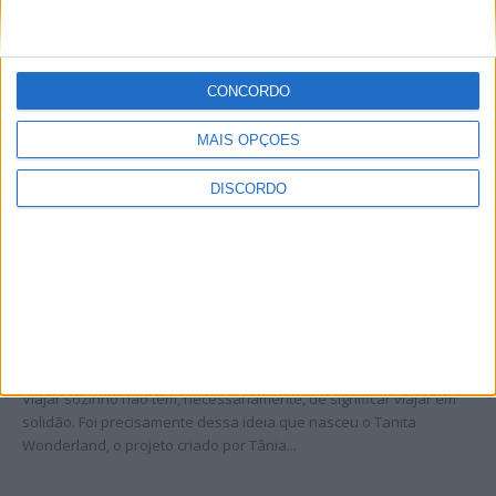
CONCORDO
Entrevista Mais Lusofonia – 29-07-2026
Rádio Castelo Branco
-
29 de Julho, 2026
0
MAIS OPÇÕES
Caminhar pode ser muito mais do que dar um passo atrás do
outro. Pode ser um gesto de solidariedade, de união e de
DISCORDO
esperança....
Entrevista Tânia Santos – 28-07-2026
Rádio Castelo Branco
-
28 de Julho, 2026
0
Viajar sozinho não tem, necessariamente, de significar viajar em
solidão. Foi precisamente dessa ideia que nasceu o Tanita
Wonderland, o projeto criado por Tânia...