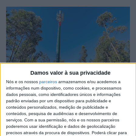
Damos valor à sua privacidade
Nós e os nossos
parceiros
armazenamos e/ou acedemos a
informações num dispositivo, como cookies, e processamos
dados pessoais, como identificadores únicos e informações
padrão enviadas por um dispositivo para publicidade e
conteúdos personalizados, medição de publicidade e
Os munícipes da freguesia de Mosteiro, em Oleiros, já
conteúdos, pesquisa de audiências e desenvolvimento de
têm a cobertura de rede móvel reforçada na sua área de
serviços.
Com a sua permissão, nós e os nossos parceiros
poderemos usar identificação e dados de geolocalização
abrangência, através da entrada em funcionamento da
precisos através da procura de dispositivos. Poderá clicar para
nova antena da Altice, que aumenta assim a capacidade