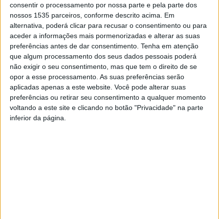
consentir o processamento por nossa parte e pela parte dos
da rede MEO na freguesia.
nossos 1535 parceiros, conforme descrito acima. Em
alternativa, poderá clicar para recusar o consentimento ou para
aceder a informações mais pormenorizadas e alterar as suas
Segundo a autarquia oleirense, em breve será a vez da
preferências antes de dar consentimento.
Tenha em atenção
instalação de uma nova antena em Vidigal (freguesia do
que algum processamento dos seus dados pessoais poderá
Estreito-Vilar Barroco).
não exigir o seu consentimento, mas que tem o direito de se
opor a esse processamento. As suas preferências serão
Para Miguel Marques, vice-presidente da Câmara de
aplicadas apenas a este website. Você pode alterar suas
preferências ou retirar seu consentimento a qualquer momento
Oleiros, este benefício insere-se na “estratégia
voltando a este site e clicando no botão "Privacidade" na parte
delineada” pelo Município de aumentar
inferior da página.
“significativamente a cobertura de rede móvel” em todo o
concelho, que tem um território muito disperso e, por
essa razão, necessita de uma atenção especial nesse
sentido. O autarca assume ainda que “é nossa função
continuarmos a diminuir as assimetrias regionais e o
isolamento da população”.
Este reforço da rede móvel resulta de um protocolo