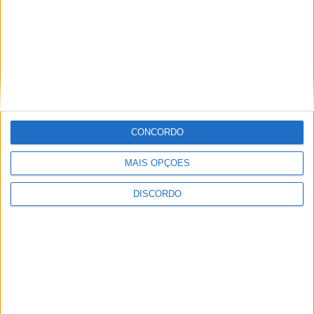
Proença-a-Velha promove almoço-
convívio solidário para apoiar restauro
dos altares da Igreja Matriz
CONCORDO
MAIS OPÇÕES
DISCORDO
Olhares sobre o futuro dão vida a
exposição na Praia Fluvial da Ribeira