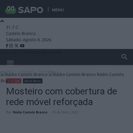
MENU
31.7
C
Castelo Branco
Sábado, Agosto 8, 2026
Emissão Online
Emissão Online
Início
Notícias
Beira Baixa
Rádio Castelo
Branco
Notícias
Beira Baixa
Mosteiro com cobertura de
rede móvel reforçada
Por
Rádio Castelo Branco
-
16 de Maio, 2023