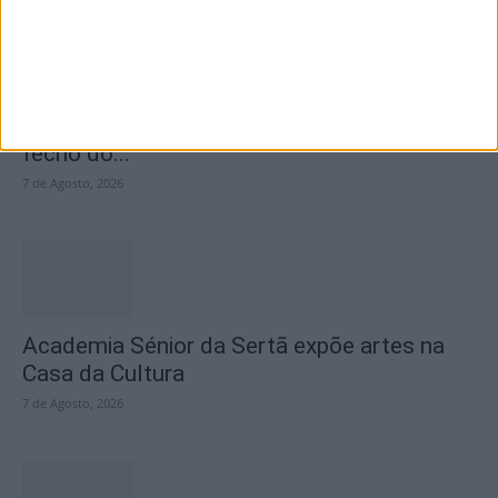
SEMPRE por todos (PSD/CDS-PP)
questiona Município albicastrense sobre o
fecho do...
7 de Agosto, 2026
Academia Sénior da Sertã expõe artes na
Casa da Cultura
7 de Agosto, 2026