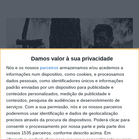
Damos valor à sua privacidade
Nós e os nossos
parceiros
armazenamos e/ou acedemos a
informações num dispositivo, como cookies, e processamos
dados pessoais, como identificadores únicos e informações
A curta-metragem “Monstros”, filmada em Idanha-a-
padrão enviadas por um dispositivo para publicidade e
Nova, está a concurso em festivais internacionais.
conteúdos personalizados, medição de publicidade e
conteúdos, pesquisa de audiências e desenvolvimento de
Atualmente, o filme já faz parte da seleção oficial de
serviços.
Com a sua permissão, nós e os nossos parceiros
poderemos usar identificação e dados de geolocalização
vários festivais, quer nacionais quer internacionais. E
precisos através da procura de dispositivos. Poderá clicar para
aguarda-se que nos próximos tempos seja selecionada
consentir o processamento por nossa parte e pela parte dos
para a programação de mais festivais internacionais,
nossos 1535 parceiros, conforme descrito acima. Em
refere a autarquia idanhense.