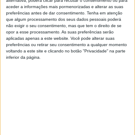
alternativa, poderá clicar para recusar o consentimento ou para
aceder a informações mais pormenorizadas e alterar as suas
preferências antes de dar consentimento.
Tenha em atenção
“Monstros” é uma coprodução da Ajidanha, grupo de
que algum processamento dos seus dados pessoais poderá
teatro de Idanha-a-Nova, e do TAP – Teatro Amador de
não exigir o seu consentimento, mas que tem o direito de se
Pombal.
opor a esse processamento. As suas preferências serão
aplicadas apenas a este website. Você pode alterar suas
preferências ou retirar seu consentimento a qualquer momento
A curta de suspense e horror foi escrita e dirigida pelo
voltando a este site e clicando no botão "Privacidade" na parte
realizador pombalense Carlos Calika.
inferior da página.
A vila e a barragem de Idanha-a-Nova foram os locais
escolhidos para a gravação.
TAGS
Idanha-a-Nova