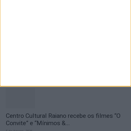
Aulas gratuitas de hidroginástica nas
Piscinas Praia de Castelo Branco e...
5 de Agosto, 2026
Seminário das Missões acolhe Feira Anual
de Cernache do Bonjardim
5 de Agosto, 2026
Centro Cultural Raiano recebe os filmes “O
Convite” e “Mínimos &...
5 de Agosto, 2026