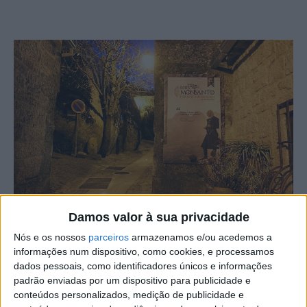
Damos valor à sua privacidade
Nós e os nossos
parceiros
armazenamos e/ou acedemos a
informações num dispositivo, como cookies, e processamos
A aldeia histórica de Monsanto, concelho de Idanha-a-
dados pessoais, como identificadores únicos e informações
Nova, assistiu à inauguração de um conjunto de
padrão enviadas por um dispositivo para publicidade e
investimentos para melhorar as condições para
conteúdos personalizados, medição de publicidade e
residentes e visitantes. Entre elas, obras de