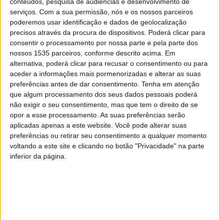
conteúdos, pesquisa de audiências e desenvolvimento de
requalificação nos arruamentos e nas redes de água e
serviços.
Com a sua permissão, nós e os nossos parceiros
poderemos usar identificação e dados de geolocalização
saneamento; melhoria dos acessos na Vila e ao Castelo;
precisos através da procura de dispositivos. Poderá clicar para
instalação de iluminação cénica; instalação de um TOMI,
consentir o processamento por nossa parte e pela parte dos
ferramenta digital de apoio à visitação; e ainda autocarros
nossos 1535 parceiros, conforme descrito acima. Em
elétricos e postos de carregamento.
alternativa, poderá clicar para recusar o consentimento ou para
aceder a informações mais pormenorizadas e alterar as suas
preferências antes de dar consentimento.
Tenha em atenção
O conjunto de investimentos, num valor total de 2,5
que algum processamento dos seus dados pessoais poderá
milhões de euros, foram realizados pela Câmara de
não exigir o seu consentimento, mas que tem o direito de se
Idanha-a-Nova e por diversas entidades parceiras e
opor a esse processamento. As suas preferências serão
aplicadas apenas a este website. Você pode alterar suas
programas de financiamento, explica a autarquia.
preferências ou retirar seu consentimento a qualquer momento
voltando a este site e clicando no botão "Privacidade" na parte
Na inauguração, o presidente da Câmara afirmou terem
inferior da página.
orgulho “em ter uma pérola como Monsanto no seu
território” e que, com estes investimentos “torna-se
ainda mais acessível, mais atrativa e inclusiva”. Armindo
Jacinto realçou que os investimentos realizados tanto
servem a população como os fluxos turísticos e