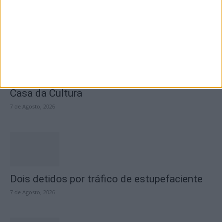
7 de Agosto, 2026
Academia Sénior da Sertã expõe artes na
Casa da Cultura
7 de Agosto, 2026
Dois detidos por tráfico de estupefaciente
7 de Agosto, 2026