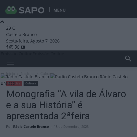
MENU
29
C
Castelo Branco
Sexta-feira, Agosto 7, 2026
Emissão Online
Emissão Online
Início
Notícias
Cultura
Rádio Castelo
Branco
Notícias
Cultura
Monografia “A vila de Álvaro
e a sua História” é
apresentada 2ªfeira
Por
Rádio Castelo Branco
-
18 de Dezembro, 2023