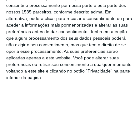
consentir o processamento por nossa parte e pela parte dos
nossos 1535 parceiros, conforme descrito acima. Em
alternativa, poderá clicar para recusar o consentimento ou para
aceder a informações mais pormenorizadas e alterar as suas
preferências antes de dar consentimento.
Tenha em atenção
que algum processamento dos seus dados pessoais poderá
não exigir o seu consentimento, mas que tem o direito de se
opor a esse processamento. As suas preferências serão
aplicadas apenas a este website. Você pode alterar suas
preferências ou retirar seu consentimento a qualquer momento
O primeiro documento que faz referência a Álvaro,
voltando a este site e clicando no botão "Privacidade" na parte
inferior da página.
concelho de Oleiros, é uma carta assinada pelo Infante D
Henriques. Este documento pode ser consultado na
monografia “A vila de Álvaro e a sua História”, da autoria
de Pedro Amaro, cuja apresentação pública acontece
esta 2ªfeira, 18 de dezembro, no auditório da Casa da
Cultura, em Oleiros, às 18h.
A obra, conta a autarquia, recupera toda a história de