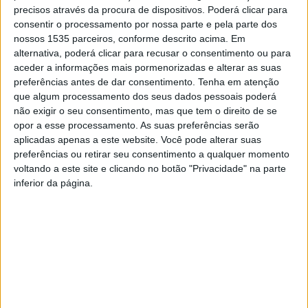
precisos através da procura de dispositivos. Poderá clicar para
consentir o processamento por nossa parte e pela parte dos
nossos 1535 parceiros, conforme descrito acima. Em
alternativa, poderá clicar para recusar o consentimento ou para
aceder a informações mais pormenorizadas e alterar as suas
O Município de Castelo Branco, através da sua Fábrica da
preferências antes de dar consentimento.
Tenha em atenção
que algum processamento dos seus dados pessoais poderá
Criatividade, promove um ciclo artístico que tem como
não exigir o seu consentimento, mas que tem o direito de se
objetivo estimular a fusão musical, juntando dois artistas
opor a esse processamento. As suas preferências serão
ou grupos em regime de residência artística. O resultado
aplicadas apenas a este website. Você pode alterar suas
deste trabalho é apresentado num espetáculo final, onde
preferências ou retirar seu consentimento a qualquer momento
voltando a este site e clicando no botão "Privacidade" na parte
o público é convidado a assistir à estreia das novas obras
inferior da página.
e ao diálogo entre universos musicais distintos.
Este ciclo de residências abre-se pela segunda vez a
novas geografias. Esta 6ªfeira, 7 de novembro, às 21h30,
no Centro Cultural de Alcains, realiza-se a segunda
sessão com a participação de uma artista de fora da
região.