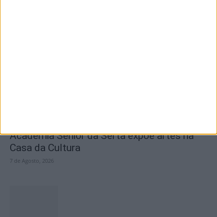
SEMPRE por todos (PSD/CDS-PP)
questiona Município albicastrense sobre o
fecho do...
7 de Agosto, 2026
Academia Sénior da Sertã expõe artes na
Casa da Cultura
7 de Agosto, 2026