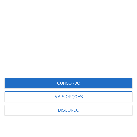
Academia Sénior da Sertã expõe artes
na Casa da Cultura
CONCORDO
Teatro Clube de Penamacor recebeu
MAIS OPÇÕES
apresentação da obra de estreia de Ana
Machado
DISCORDO