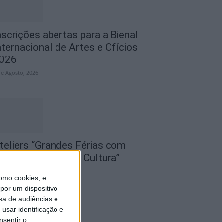
nscrições abertas para a Bienal
nternacional de Artes e Ofícios
026
de Agosto, 2026
teliers “Grandes Férias com
iência, Desporto e Cultura”
nimaram mês de...
omo cookies, e
de Agosto, 2026
por um dispositivo
sa de audiências e
usar identificação e
nsentir o