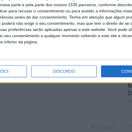
ossa parte e pela parte dos nossos 1535 parceiros, conforme descrit
e investir e a capacidade que os territórios de baixa
 clicar para recusar o consentimento ou para aceder a informações ma
novação e empreendedorismo. O avanço da tecnologia
erências antes de dar consentimento.
Tenha em atenção que algum pr
C
ssam ser realizadas remotamente permite que
 poderá não exigir o seu consentimento, mas que tem o direito de se 
S
as rurais”. Tal como explicou o Secretário de Estado,
uas preferências serão aplicadas apenas a este website. Você pode al
f
rar seu consentimento a qualquer momento voltando a este site e clica
etivos principais passam por eliminar os obstáculos
e inferior da página.
6 
emigrados, pela intensificação das relações entre
ÇÕES
DISCORDO
CON
M
D
6 
Próximo artigo