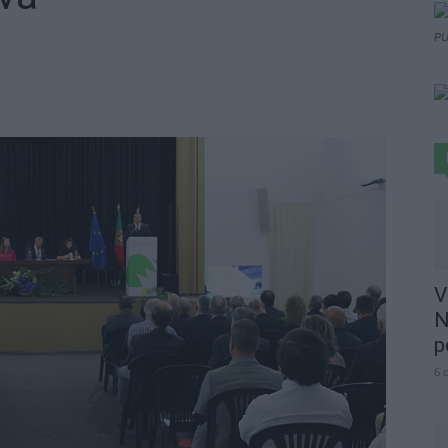
PU
V
N
p
6 