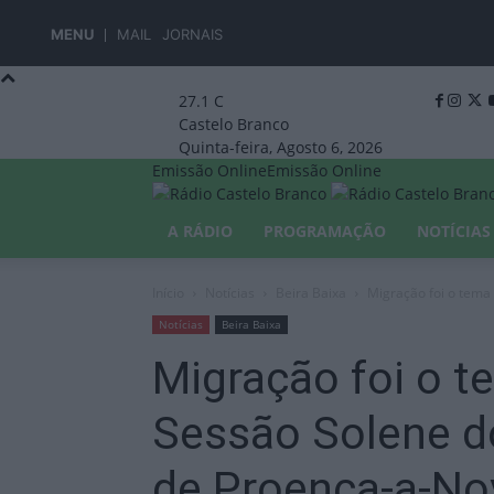
MENU
MAIL
JORNAIS
27.1
C
Castelo Branco
Quinta-feira, Agosto 6, 2026
Emissão Online
Emissão Online
A RÁDIO
PROGRAMAÇÃO
NOTÍCIAS
Início
Notícias
Beira Baixa
Migração foi o tema 
Notícias
Beira Baixa
Migração foi o t
Sessão Solene d
de Proença-a-No