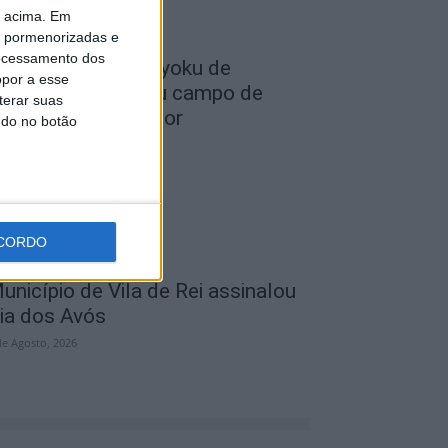
o acima. Em
is pormenorizadas e
ocessamento dos
lub Deportivo Doryoku de
opor a esse
alamanca realizou campo de
terar suas
érias em Penamacor
ndo no botão
de Agosto, 2026
CORDO
unicípio de Vila de Rei assinalou
ia dos Avós
de Agosto, 2026