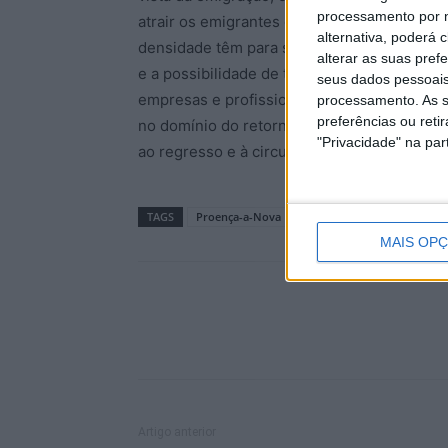
processamento por n
atrair os emigrantes que queiram regressar 
alternativa, poderá
densidade têm para se tornar centros de i
alterar as suas pref
e a possibilidade de ter atividades que po
seus dados pessoais
empresas e profissionais se instalem em áre
processamento. As s
preferências ou reti
no domínio do retorno de emigrantes os obj
"Privacidade" na part
ao regresso e à circulação de portugueses 
TAGS
Proença-a-Nova
MAIS OP
Artigo anterior