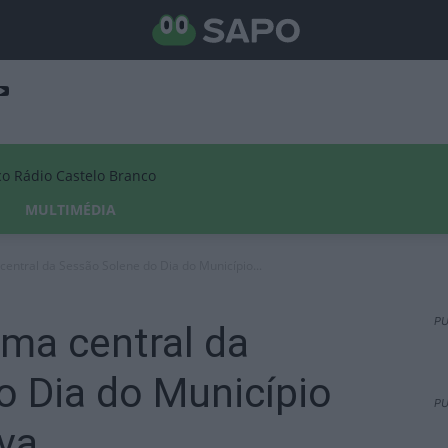
Rádio Castelo Branco
MULTIMÉDIA
central da Sessão Solene do Dia do Município...
PU
ema central da
o Dia do Município
PU
va