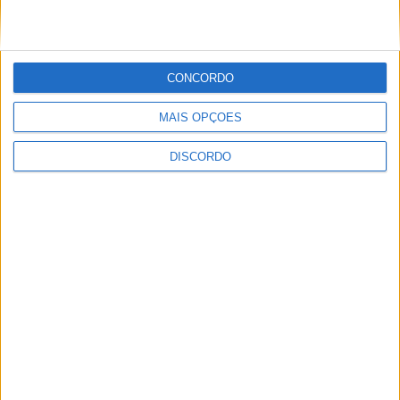
o fecho do miradouro de São Gens
CONCORDO
MAIS OPÇÕES
DISCORDO
Dois detidos por tráfico de
estupefaciente
PUBLICIDADE