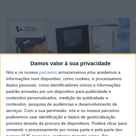
Damos valor à sua privacidade
Nós e os nossos
parceiros
armazenamos e/ou acedemos a
informações num dispositivo, como cookies, e processamos
dados pessoais, como identificadores únicos e informações
padrão enviadas por um dispositivo para publicidade e
conteúdos personalizados, medição de publicidade e
conteúdos, pesquisa de audiências e desenvolvimento de
serviços.
Com a sua permissão, nós e os nossos parceiros
O IPCB – Instituto Politécnico de Castelo Branco –
poderemos usar identificação e dados de geolocalização
disponibiliza candidaturas para a Microcredenciação em
precisos através da procura de dispositivos. Poderá clicar para
Competências Digitais em Ultrassonografia de Urgência.
consentir o processamento por nossa parte e pela parte dos