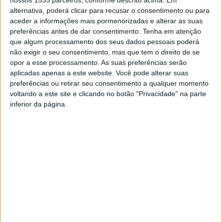
nossos 1535 parceiros, conforme descrito acima. Em
alternativa, poderá clicar para recusar o consentimento ou para
Esta formação vai ser lecionada pela Escola Superior de
aceder a informações mais pormenorizadas e alterar as suas
Saúde Dr. Lopes Dias, em Castelo Branco, em regime de
preferências antes de dar consentimento.
Tenha em atenção
B-Learning, em horário pós-laboral e com a atribuição de
que algum processamento dos seus dados pessoais poderá
5 créditos (ECTS).
não exigir o seu consentimento, mas que tem o direito de se
opor a esse processamento. As suas preferências serão
aplicadas apenas a este website. Você pode alterar suas
As candidaturas são efetuadas exclusivamente online na
preferências ou retirar seu consentimento a qualquer momento
página da Rede Politécnica A23 (www.redepolitecnica.pt)
voltando a este site e clicando no botão "Privacidade" na parte
até 5 de janeiro, estando disponíveis apenas 20 vagas.
inferior da página.
O Politécnico de Castelo Branco refere que está prevista
a atribuição de bolsas de mérito destinadas aos
estudantes com aproveitamento escolar excecional,
desde que cumpridos os requisitos de atribuição.
TAGS
Castelo Branco
IPCB