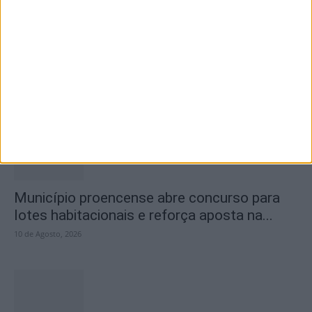
Dia da Boomland será celebrado em Idanha-
a-Nova
10 de Agosto, 2026
Município proencense abre concurso para
lotes habitacionais e reforça aposta na...
10 de Agosto, 2026