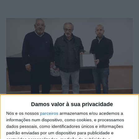
Damos valor à sua privacidade
Nós e os nossos
parceiros
armazenamos e/ou acedemos a
informações num dispositivo, como cookies, e processamos
Manuel Candeias recandidata-se à liderança da
dados pessoais, como identificadores únicos e informações
Associação de Futebol de Castelo Branco, tendo
padrão enviadas por um dispositivo para publicidade e