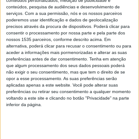
conteúdos personalizados, medição de publicidade e
entregue a sua lista no último dia.
conteúdos, pesquisa de audiências e desenvolvimento de
serviços.
Com a sua permissão, nós e os nossos parceiros
O foco principal estará em “pensar e preparar o futuro”,
poderemos usar identificação e dados de geolocalização
sendo que a concretização dos objetivos presentes no
precisos através da procura de dispositivos. Poderá clicar para
consentir o processamento por nossa parte e pela parte dos
Plano Estratégico e a construção da Academia da desta
nossos 1535 parceiros, conforme descrito acima. Em
associação também pesaram para decisão de se
alternativa, poderá clicar para recusar o consentimento ou para
recandidatar.
aceder a informações mais pormenorizadas e alterar as suas
preferências antes de dar consentimento.
Tenha em atenção
que algum processamento dos seus dados pessoais poderá
Na nota disponível no site da Associação de Futebol, o
não exigir o seu consentimento, mas que tem o direito de se
candidato revela que tem “uma enorme vontade de
opor a esse processamento. As suas preferências serão
continuar a apostar e a desenvolver o projeto de futuro
aplicadas apenas a este website. Você pode alterar suas
que preconizámos com o Plano Estratégico, que já
preferências ou retirar seu consentimento a qualquer momento
voltando a este site e clicando no botão "Privacidade" na parte
tivemos oportunidade de divulgar. Queremos atingir os
inferior da página.
objetivos a que nos propusemos, aumentando
significativamente a prática desportiva no distrito,
através da otimização dos recursos materiais e humanos,
de condições e incentivos para os Clubes em áreas como