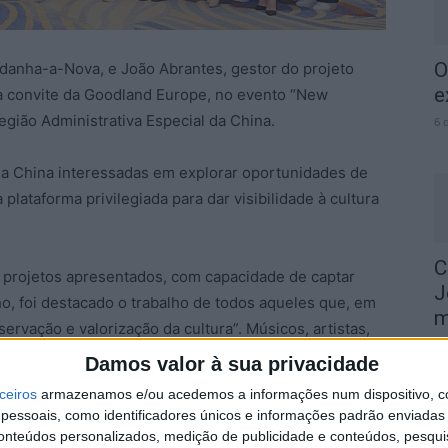
O
danha-a-Nova, e João Abrantes, gestor do projeto
e
a convite da Goodland Europe, no evento “New
egião Administrativa Especial da China.
6 
a China interessadas em explorar oportunidades de
 plataforma privilegiada para dar visibilidade à cultura
C
s projetos apresentados, com capacidade de captar
J
o, foi destacado o trabalho de todos aqueles que, em
m
ervação e valorização da cultura”. Músicos, artistas,
6 
ões culturais deste concelho são “peças fundamentais
Damos valor à sua privacidade
 para projetá-la além-fronteiras”.
ceiros
armazenamos e/ou acedemos a informações num dispositivo, c
essoais, como identificadores únicos e informações padrão enviadas 
rtunidade única para Idanha captar investimento
conteúdos personalizados, medição de publicidade e conteúdos, pesqui