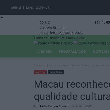
MENU
MAIL
JORNAIS
20.6
C
Castelo Branco
Sexta-feira, Agosto 7, 2026
Emissão Online
Emissão Online
A RÁDIO
PROGRAMAÇÃO
NOTÍCIAS
Início
Notícias
Beira Baixa
Macau reconhece a c
Notícias
Beira Baixa
Macau reconhece
qualidade cultur
Por
Rádio Castelo Branco
-
9 de Abril, 2025