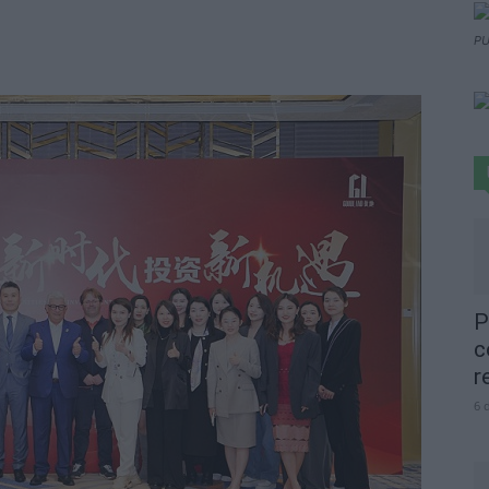
PU
P
c
r
6 