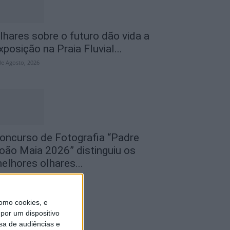
lhares sobre o futuro dão vida a
xposição na Praia Fluvial...
de Agosto, 2026
oncurso de Fotografia “Padre
oão Maia 2026” distinguiu os
elhores olhares...
de Agosto, 2026
omo cookies, e
por um dispositivo
sa de audiências e