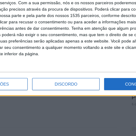
rojetos culturais arrojados e de referência mundial,
serviços.
Com a sua permissão, nós e os nossos parceiros poderemos 
ção precisos através da procura de dispositivos. Poderá clicar para co
 a ligação entre tradição e inovação. A cultura não é
M
ossa parte e pela parte dos nossos 1535 parceiros, conforme descrit
mbém um setor estratégico com enorme potencial
r
 clicar para recusar o consentimento ou para aceder a informações ma
p
erências antes de dar consentimento.
Tenha em atenção que algum pr
 poderá não exigir o seu consentimento, mas que tem o direito de se 
6 
uas preferências serão aplicadas apenas a este website. Você pode al
acada a perseverança de todos os que ao longo dos
rar seu consentimento a qualquer momento voltando a este site e clica
rminação à cultura deste território, afirmando Idanha-
e inferior da página.
 de referência a nível internacional.
V
ÇÕES
DISCORDO
CON
N
p
6 