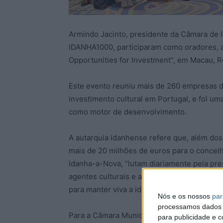
Armindo Jacinto, presidente da Câmara de I
IDANHA1000, participaram como oradores, 
Opportunities for Investment”, em Macau, R
Este evento reuniu mais de 260 empresas d
investimento cultural em Portugal, e foi uma
como motor de desenvolvimento.
A autarquia idanhense refere que, além do
mais de 20 milhões de euros para o concelh
Idanha-a-Nova, “lutam diariamente pela pres
agentes culturais e associações e instituiç
para manter viva a identidade do território e
Nós e os nossos
par
processamos dados p
Para a Câmara Municipal, esta foi “uma opo
para publicidade e 