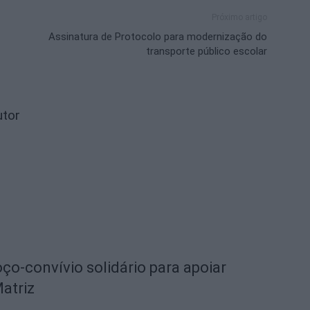
Próximo artigo
Assinatura de Protocolo para modernização do
transporte público escolar
utor
o-convívio solidário para apoiar
Matriz