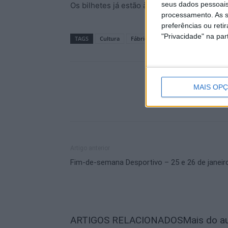
seus dados pessoais
Os bilhetes já estão à venda nos locais habi
processamento. As s
preferências ou reti
"Privacidade" na part
TAGS
Cultura
Fábrica da Criatividade
MAIS OP
Artigo anterior
Fim-de-semana Desportivo – 25 e 26 de janeir
ARTIGOS RELACIONADOS
Mais do a