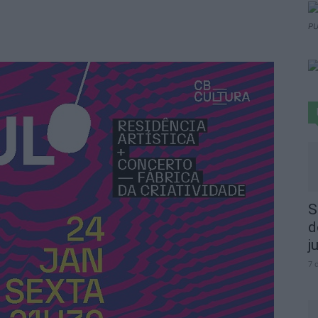
PU
S
d
j
7 