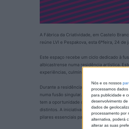
A Fábrica da Criatividade, em Castelo Bran
reúne LVI e Pespakova, esta 6ªfeira, 24 de j
Este espaço recebe um ciclo dedicado à fu
albicastrense numa residência artística. Es
experiências, culminando na criação de com
Nós e os nossos
par
Durante a residência, os músicos exploram d
processamos dados p
numa fusão singular. O trabalho desenvolvi
para publicidade e 
desenvolvimento de 
tem a oportunidade de assistir à estreia d
dados de geolocaliza
distintos. A iniciativa visa catalisar um m
processamento por n
pilares essenciais para a renovação cultural
alternativa, poderá
alterar as suas pref