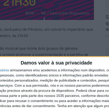
S
q
s
co, será palco de Pêndulo, um concerto imperdível que
aneiro, às 21h30.
7 
são musical que reúne dois grupos de génese
te projeto promove a experimentação e a partilha de
posições originais.
Damos valor à sua privacidade
ceiros
armazenamos e/ou acedemos a informações num dispositivo, c
A
iferentes linguagens, estilos e técnicas, resultando
essoais, como identificadores únicos e informações padrão enviadas 
a
do é apresentado num concerto final, onde o público
conteúdos personalizados, medição de publicidade e conteúdos, pesqui
7 
serviços.
Com a sua permissão, nós e os nossos parceiros poderemos 
as novas obras e ao encontro de universos musicais
ção precisos através da procura de dispositivos. Poderá clicar para co
ovimento, destacando a criação e a colaboração como
ossa parte e pela parte dos nossos 1535 parceiros, conforme descrit
.
 clicar para recusar o consentimento ou para aceder a informações ma
erências antes de dar consentimento.
Tenha em atenção que algum pr