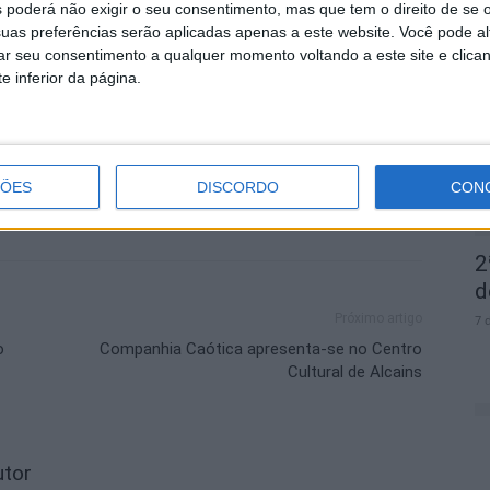
 poderá não exigir o seu consentimento, mas que tem o direito de se 
tuais.
uas preferências serão aplicadas apenas a este website. Você pode al
D
rar seu consentimento a qualquer momento voltando a este site e clica
e
e inferior da página.
7 
ÇÕES
DISCORDO
CON
2
d
Próximo artigo
7 
o
Companhia Caótica apresenta-se no Centro
Cultural de Alcains
utor