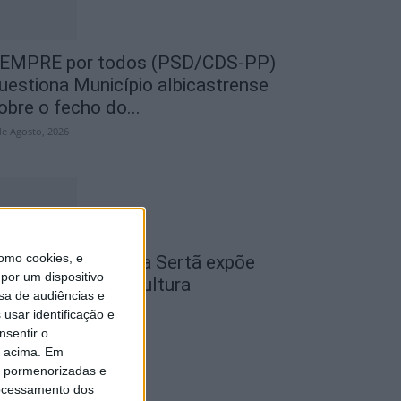
EMPRE por todos (PSD/CDS-PP)
uestiona Município albicastrense
obre o fecho do...
de Agosto, 2026
omo cookies, e
cademia Sénior da Sertã expõe
por um dispositivo
rtes na Casa da Cultura
sa de audiências e
de Agosto, 2026
usar identificação e
nsentir o
o acima. Em
is pormenorizadas e
ocessamento dos