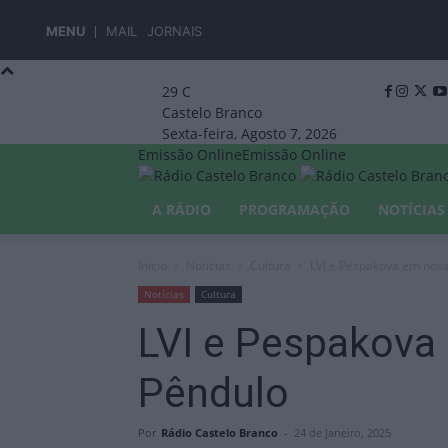
MENU
MAIL
JORNAIS
29
C
Castelo Branco
Sexta-feira, Agosto 7, 2026
Emissão Online
Emissão Online
A RÁDIO
PROGRAMAÇÃO
NOTÍCIAS
Início
Notícias
Cultura
LVI e Pespakova em nov
Notícias
Cultura
LVI e Pespakova
Pêndulo
Por
Rádio Castelo Branco
-
24 de Janeiro, 2025