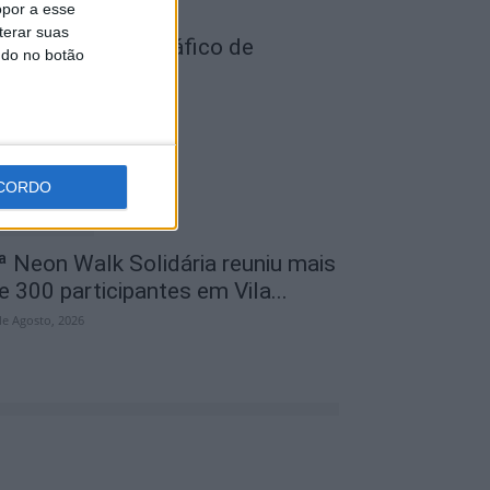
opor a esse
terar suas
ois detidos por tráfico de
ndo no botão
stupefaciente
de Agosto, 2026
CORDO
ª Neon Walk Solidária reuniu mais
e 300 participantes em Vila...
de Agosto, 2026