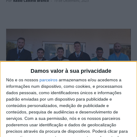
Por
Rádio Castelo Branco
-
19 de Dezembro, 2023
Damos valor à sua privacidade
Nós e os nossos
parceiros
armazenamos e/ou acedemos a
informações num dispositivo, como cookies, e processamos
dados pessoais, como identificadores únicos e informações
padrão enviadas por um dispositivo para publicidade e
A licenciatura em Enfermagem Veterinária da Escola
conteúdos personalizados, medição de publicidade e
conteúdos, pesquisa de audiências e desenvolvimento de
Superior Agrária do IPCB – Instituto Politécnico de
serviços.
Com a sua permissão, nós e os nossos parceiros
Castelo Branco – foi acreditada pelo período máximo
poderemos usar identificação e dados de geolocalização
concedido às instituições do ensino superior, 6 anos,
precisos através da procura de dispositivos. Poderá clicar para