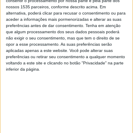
após avaliação externa realizada pela Agência de
consentir o processamento por nossa parte e pela parte dos
nossos 1535 parceiros, conforme descrito acima. Em
Avaliação e Acreditação do Ensino Superior.
alternativa, poderá clicar para recusar o consentimento ou para
aceder a informações mais pormenorizadas e alterar as suas
Em nota é referido que a acreditação é um motivo de
preferências antes de dar consentimento.
Tenha em atenção
enorme satisfação para o presidente do IPCB, direção da
que algum processamento dos seus dados pessoais poderá
não exigir o seu consentimento, mas que tem o direito de se
escola e para a Coordenação do Curso, na medida em
opor a esse processamento. As suas preferências serão
que vem “reconhecer todo o trabalho desenvolvido, bem
aplicadas apenas a este website. Você pode alterar suas
como garantir um voto de confiança para o futuro deste
preferências ou retirar seu consentimento a qualquer momento
ciclo de estudos”.
voltando a este site e clicando no botão "Privacidade" na parte
inferior da página.
É objetivo do Politécnico de Castelo Branco e da Escola
Superior Agrária manter o rumo inicialmente traçado,
adaptando a licenciatura às necessidades atuais, com um
novo plano curricular já em vigor durante o presente ano
letivo, e também consolidar o curso com o reforço da
formação pós-graduada, com a lecionação na escola do
mestrado em Enfermagem Veterinária em Animais de
Companhia (curso em consórcio também acreditado por