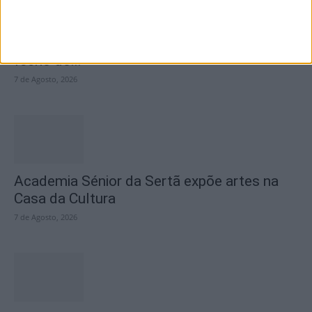
SEMPRE por todos (PSD/CDS-PP)
questiona Município albicastrense sobre o
fecho do...
7 de Agosto, 2026
Academia Sénior da Sertã expõe artes na
Casa da Cultura
7 de Agosto, 2026