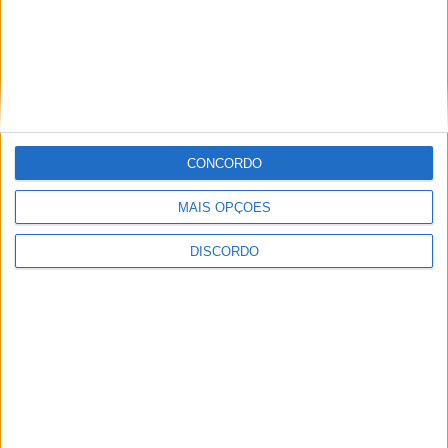
SEMPRE por todos (PSD/CDS-PP)
questiona Município albicastrense sobre
o fecho do miradouro de São Gens
CONCORDO
MAIS OPÇÕES
DISCORDO
Dois detidos por tráfico de
estupefaciente