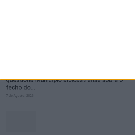
Segurança das pessoas e proteção do
abastecimento de água justificam
encerramento...
7 de Agosto, 2026
SEMPRE por todos (PSD/CDS-PP)
questiona Município albicastrense sobre o
fecho do...
7 de Agosto, 2026