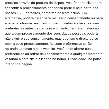
precisos através da procura de dispositivos. Poderá clicar para
consentir o processamento por nossa parte e pela parte dos
nossos 1535 parceiros, conforme descrito acima. Em
alternativa, poderá clicar para recusar o consentimento ou para
aceder a informações mais pormenorizadas e alterar as suas
preferências antes de dar consentimento.
Tenha em atenção
que algum processamento dos seus dados pessoais poderá
não exigir o seu consentimento, mas que tem o direito de se
opor a esse processamento. As suas preferências serão
aplicadas apenas a este website. Você pode alterar suas
preferências ou retirar seu consentimento a qualquer momento
voltando a este site e clicando no botão "Privacidade" na parte
inferior da página.
A Festa das Migas de Peixe está de regresso a Lentiscais,
Castelo Branco, este sábado, 27 de setembro.
Organizada pela Junta de Freguesia de Castelo Branco, a
edição de 2025 inicia-se às 13h, com o almoço com as
Migas de Peixe do Rio a ser o prato principal. O custo por