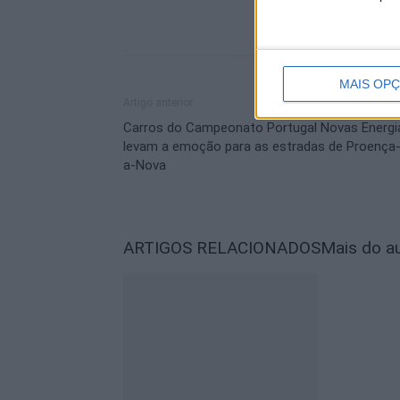
MAIS OP
Artigo anterior
Carros do Campeonato Portugal Novas Energi
levam a emoção para as estradas de Proença
a-Nova
ARTIGOS RELACIONADOS
Mais do a