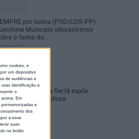
EMPRE por todos (PSD/CDS-PP)
uestiona Município albicastrense
obre o fecho do...
de Agosto, 2026
omo cookies, e
por um dispositivo
sa de audiências e
usar identificação e
cademia Sénior da Sertã expõe
nsentir o
rtes na Casa da Cultura
o acima. Em
is pormenorizadas e
de Agosto, 2026
ocessamento dos
opor a esse
terar suas
ndo no botão