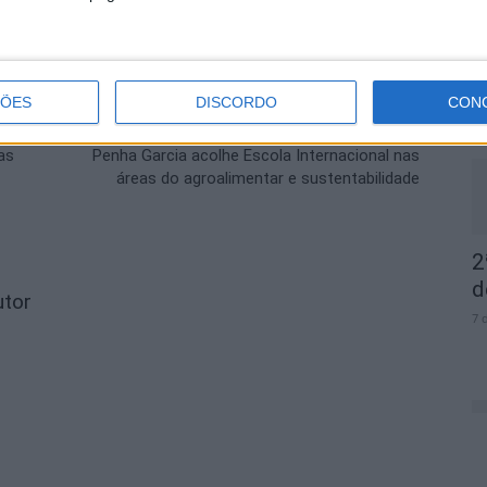
D
e
ÇÕES
DISCORDO
CON
7 
Próximo artigo
as
Penha Garcia acolhe Escola Internacional nas
-
áreas do agroalimentar e sustentabilidade
2
d
utor
7 