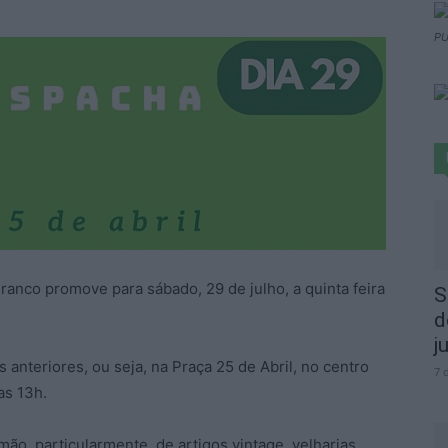
PU
anco promove para sábado, 29 de julho, a quinta feira
S
d
j
 anteriores, ou seja, na Praça 25 de Abril, no centro
7 
as 13h.
o, particularmente, de artigos vintage, velharias,