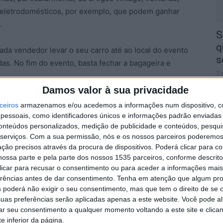
o eletrodomésticos, por exemplo, que podem ganhar
.
S
q
ada vendedor levar o seu carro até ao local do evento
s
as. No fim do evento, basta fechar a bagageira e
7 
Damos valor à sua privacidade
ndedores de todas as idades e uma boa oportunidade
ceiros
armazenamos e/ou acedemos a informações num dispositivo, c
preço acessível. A realização deste evento também tem
essoais, como identificadores únicos e informações padrão enviadas 
conteúdos personalizados, medição de publicidade e conteúdos, pesqui
 excessos de produção, contribuindo para a
serviços.
Com a sua permissão, nós e os nossos parceiros poderemos 
 mensal caseiro.
A
ção precisos através da procura de dispositivos. Poderá clicar para co
a
ossa parte e pela parte dos nossos 1535 parceiros, conforme descrit
 clicar para recusar o consentimento ou para aceder a informações ma
7 
erências antes de dar consentimento.
Tenha em atenção que algum pr
 poderá não exigir o seu consentimento, mas que tem o direito de se 
uas preferências serão aplicadas apenas a este website. Você pode al
rar seu consentimento a qualquer momento voltando a este site e clica
e inferior da página.