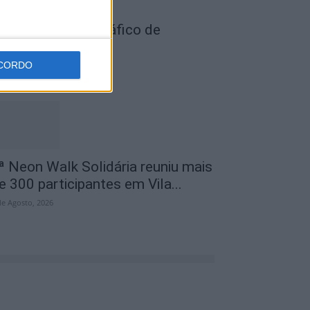
ois detidos por tráfico de
stupefaciente
CORDO
de Agosto, 2026
ª Neon Walk Solidária reuniu mais
e 300 participantes em Vila...
de Agosto, 2026