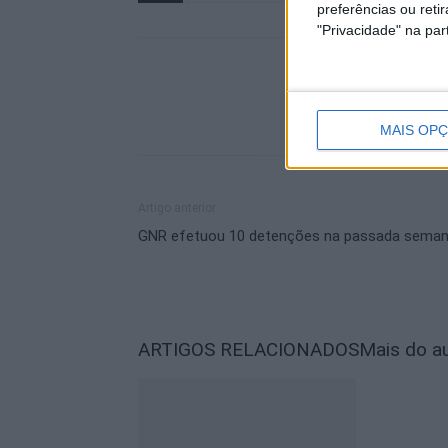
preferências ou reti
"Privacidade" na part
MAIS OP
Artigo anterior
GNR efetuou 10 detenções na passada sema
ARTIGOS RELACIONADOS
Mais do a