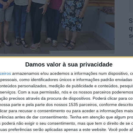
S
q
s
7 
Damos valor à sua privacidade
i a vencedora da 5ª prova do Torneio Regional de
ceiros
armazenamos e/ou acedemos a informações num dispositivo, c
essoais, como identificadores únicos e informações padrão enviadas 
conteúdos personalizados, medição de publicidade e conteúdos, pesqui
A
ional do Distrito de Castelo Branco, a competição
serviços.
Com a sua permissão, nós e os nossos parceiros poderemos 
a
concelho de Castelo Branco, com a participação de 14
ção precisos através da procura de dispositivos. Poderá clicar para co
7 
em 2º lugar ficou a dupla Joaquim Barata e Rogério
ossa parte e pela parte dos nossos 1535 parceiros, conforme descrit
 clicar para recusar o consentimento ou para aceder a informações ma
 Fazendeiro.
erências antes de dar consentimento.
Tenha em atenção que algum pr
 poderá não exigir o seu consentimento, mas que tem o direito de se 
uas preferências serão aplicadas apenas a este website. Você pode al