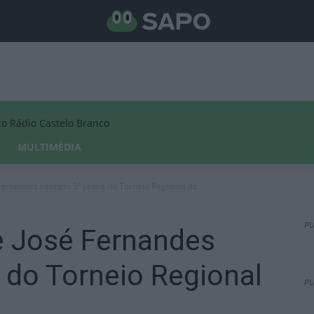
Rádio Castelo Branco
MULTIMÉDIA
Fernandes vencem 5ª prova do Torneio Regional da...
PU
 José Fernandes
 do Torneio Regional
PU