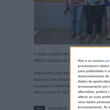
A dupla Joaquim Neves e José Fernandes fo
Malha, da época de 2024.
Nós e os nossos
par
processamos dados p
para publicidade e 
Organizado pela Associação de Jogos Tradic
desenvolvimento de 
decorreu em Violeiro, S. Vicente da Beira, 
dados de geolocaliza
equipas. A coletividade dá ainda conta que 
processamento por n
alternativa, poderá
Nunes; e em 3º foi Paulo Barata e Valdemar
alterar as suas pref
seus dados pessoais
processamento. As s
TAGS
Castelo Branco
Torneio Regional de Malha