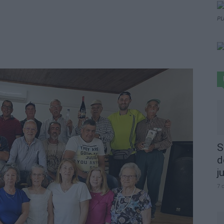
PU
S
d
j
7 