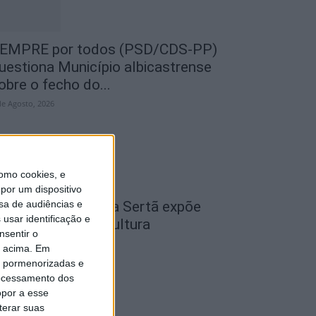
EMPRE por todos (PSD/CDS-PP)
uestiona Município albicastrense
obre o fecho do...
de Agosto, 2026
omo cookies, e
por um dispositivo
sa de audiências e
cademia Sénior da Sertã expõe
usar identificação e
rtes na Casa da Cultura
nsentir o
de Agosto, 2026
o acima. Em
is pormenorizadas e
ocessamento dos
opor a esse
terar suas