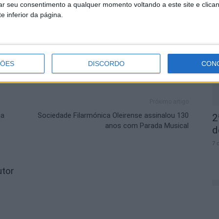
rar seu consentimento a qualquer momento voltando a este site e clica
e inferior da página.
D
e
7 
ÇÕES
DISCORDO
CON
Próximo artigo
na
Sociedade Filarmónica Oleirense assinalou 130
2
anos com Parada Musical
d
7 
utor