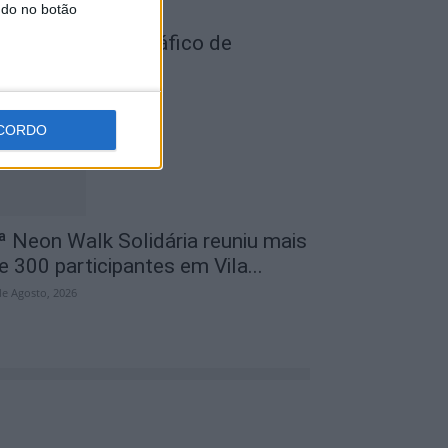
ndo no botão
ois detidos por tráfico de
stupefaciente
de Agosto, 2026
CORDO
ª Neon Walk Solidária reuniu mais
e 300 participantes em Vila...
de Agosto, 2026