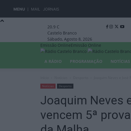
MENU
MAIL
JORNAIS
20.9
C
Castelo Branco
Sábado, Agosto 8, 2026
Emissão Online
Emissão Online
A RÁDIO
PROGRAMAÇÃO
NOTÍCIAS
Início
Notícias
Desporto
Joaquim Neves e José 
Notícias
Desporto
Joaquim Neves e
vencem 5ª prova
da Malha