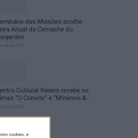
eminário das Missões acolhe
eira Anual de Cernache do
onjardim
de Agosto, 2026
entro Cultural Raiano recebe os
ilmes “O Convite” e “Mínimos &...
de Agosto, 2026
omo cookies, e