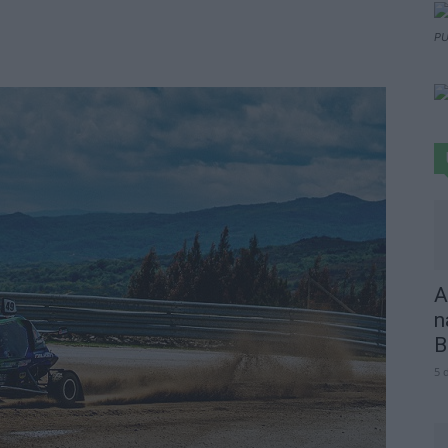
PU
A
n
B
5 