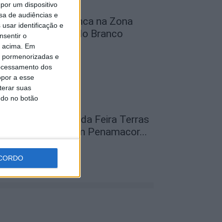
por um dispositivo
sa de audiências e
bra na Rua D arranca na Zona
usar identificação e
ndustrial de Castelo Branco
nsentir o
o acima. Em
de Agosto, 2026
is pormenorizadas e
ocessamento dos
opor a esse
terar suas
ndo no botão
abeças de cartaz da Feira Terras
o Lince do levaram Penamacor...
de Agosto, 2026
CORDO