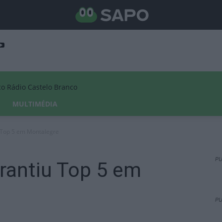
Rádio Castelo Branco
MULTIMÉDIA
u Top 5 em Montalegre
PU
rantiu Top 5 em
PU