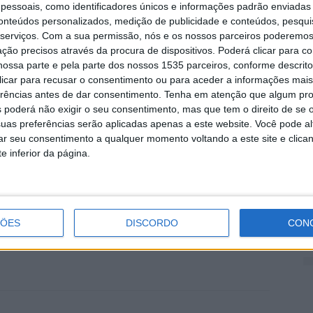
essoais, como identificadores únicos e informações padrão enviadas 
corrida. Após as idas a joker lap, o piloto perdia a
conteúdos personalizados, medição de publicidade e conteúdos, pesqui
O
 e assim só viria a conseguir o 7º lugar da geral e o 5º
serviços.
Com a sua permissão, nós e os nossos parceiros poderemos 
I
ção precisos através da procura de dispositivos. Poderá clicar para co
ossa parte e pela parte dos nossos 1535 parceiros, conforme descrit
5 
 clicar para recusar o consentimento ou para aceder a informações ma
 era o local na grelha do qual iria partir na corrida
erências antes de dar consentimento.
Tenha em atenção que algum pr
imeira curva na mesma posição em que arrancou e
 poderá não exigir o seu consentimento, mas que tem o direito de se 
. João Pinheiro admite que esperada uma competição
uas preferências serão aplicadas apenas a este website. Você pode al
rar seu consentimento a qualquer momento voltando a este site e clica
mbém um ritmo forte nas restantes corridas fez com
e inferior da página.
 5”. O jovem piloto albicastrense acrescenta que
C
ivesse recebido a penalização na 2ª qualificação, mas
d
amente meu e que serve de aprendizagem. Agora é
5 
horar ainda mais”.
ÇÕES
DISCORDO
CON