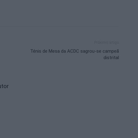
Próximo artigo
Ténis de Mesa da ACDC sagrou-se campeã
distrital
utor