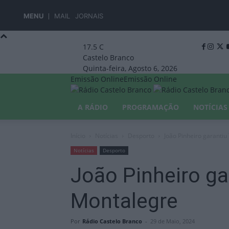
MENU
MAIL
JORNAIS
17.5
C
Castelo Branco
Quinta-feira, Agosto 6, 2026
Emissão Online
Emissão Online
A RÁDIO
PROGRAMAÇÃO
NOTÍCIAS
Início
Notícias
Desporto
João Pinheiro garanti
Notícias
Desporto
João Pinheiro ga
Montalegre
Por
Rádio Castelo Branco
-
29 de Maio, 2024